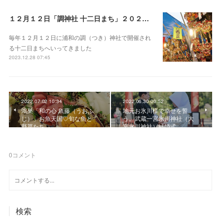
１２月１２日「調神社 十二日まち」２０２３ 浦和
毎年１２月１２日に浦和の調（つき）神社で開催され
る十二日まちへいってきました
2023.12.28 07:45
2022.07.02 10:34
2022.06.30 00:52
鴻巣「和の心 魚藤（うおふ
地元お氷川様で幸せを誓
じ）」お魚天国♡旬な魚と
う。武蔵一宮氷川神社（大
野菜たち
宮氷川神社）結婚式
0
コメント
検索