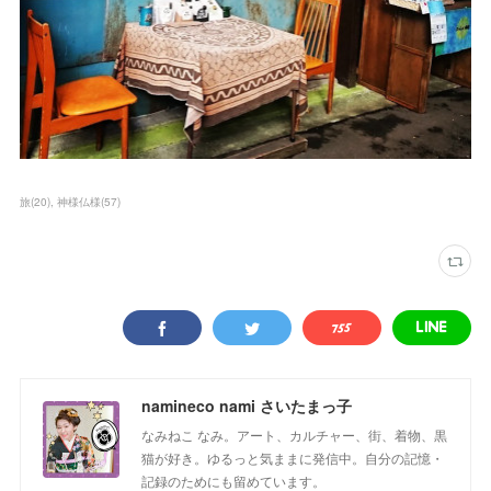
旅
(
20
)
神様仏様
(
57
)
namineco nami さいたまっ子
なみねこ なみ。アート、カルチャー、街、着物、黒
猫が好き。ゆるっと気ままに発信中。自分の記憶・
記録のためにも留めています。