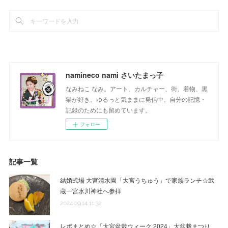
namineco nami さいたまっ子
なみねこ なみ。アート、カルチャー、街、着物、黒
猫が好き。ゆるっと気ままに発信中。自分の記憶・
記録のためにも留めています。
フォロー
記事一覧
結婚式場 大宮清水園「大宮うちゅう」で家族ランチ☆武
蔵一宮氷川神社へ参拝
2024.09.14 11:32
レポまとめ☆「大宮盆栽ウィーク 2024」大盆栽まつり、