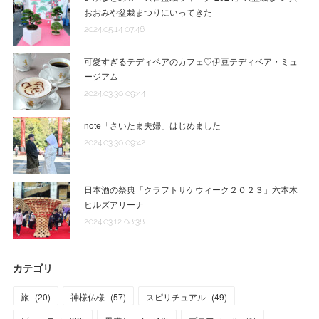
おおみや盆栽まつりにいってきた
2024.05.14 07:46
可愛すぎるテディベアのカフェ♡伊豆テディベア・ミュ
ージアム
2024.03.30 09:44
note「さいたま夫婦」はじめました
2024.03.30 09:42
日本酒の祭典「クラフトサケウィーク２０２３」六本木
ヒルズアリーナ
2024.03.12 08:38
カテゴリ
旅
(
20
)
神様仏様
(
57
)
スピリチュアル
(
49
)