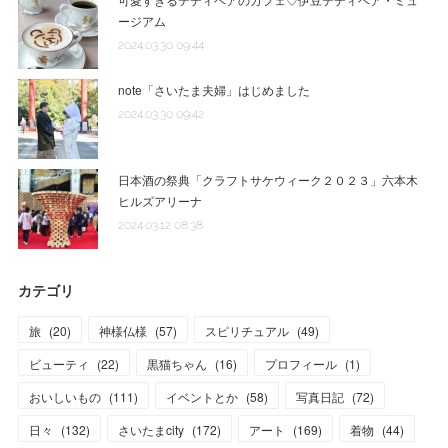
ージアム
2024.03.30 09:44
note「さいたま夫婦」はじめました
2024.03.30 09:42
日本酒の祭典「クラフトサケウィーク２０２３」六本木
ヒルズアリーナ
2024.03.12 08:38
カテゴリ
旅
(
20
)
神様仏様
(
57
)
スピリチュアル
(
49
)
ビューティ
(
22
)
黒猫ちゃん
(
16
)
プロフィール
(
1
)
おいしいもの
(
111
)
イベントとか
(
58
)
写真日記
(
72
)
日々
(
132
)
さいたまcity
(
172
)
アート
(
169
)
着物
(
44
)