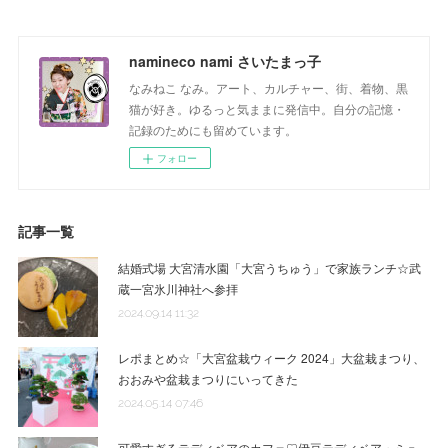
namineco nami さいたまっ子
なみねこ なみ。アート、カルチャー、街、着物、黒
猫が好き。ゆるっと気ままに発信中。自分の記憶・
記録のためにも留めています。
フォロー
記事一覧
結婚式場 大宮清水園「大宮うちゅう」で家族ランチ☆武
蔵一宮氷川神社へ参拝
2024.09.14 11:32
レポまとめ☆「大宮盆栽ウィーク 2024」大盆栽まつり、
おおみや盆栽まつりにいってきた
2024.05.14 07:46
可愛すぎるテディベアのカフェ♡伊豆テディベア・ミュ