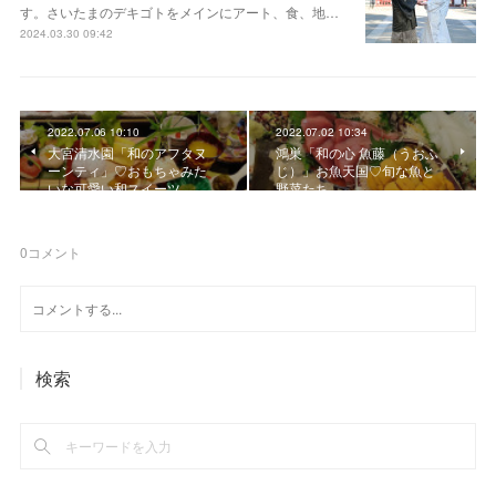
す。さいたまのデキゴトをメインにアート、食、地…
2024.03.30 09:42
2022.07.06 10:10
2022.07.02 10:34
大宮清水園「和のアフタヌ
鴻巣「和の心 魚藤（うおふ
ーンティ」♡おもちゃみた
じ）」お魚天国♡旬な魚と
いな可愛い和スイーツ
野菜たち
0
コメント
検索