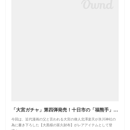
「大宮ガチャ」第四弾発売！十日市の「福熊手」やレアアイテムも登場 | Acoreおおみや
今回は、近代漫画の父と言われる大宮の偉人北澤楽天が氷川神社の
為に書き下ろした【大黒様の富久財布】がレアアイテムとして登