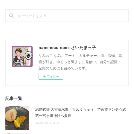
namineco nami さいたまっ子
なみねこ なみ。アート、カルチャー、街、着物、黒
猫が好き。ゆるっと気ままに発信中。自分の記憶・
記録のためにも留めています。
フォロー
記事一覧
結婚式場 大宮清水園「大宮うちゅう」で家族ランチ☆武
蔵一宮氷川神社へ参拝
2024.09.14 11:32