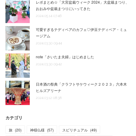
レポまとめ☆「大宮盆栽ウィーク 2024」大盆栽まつり、
おおみや盆栽まつりにいってきた
2024.05.14 07:46
可愛すぎるテディベアのカフェ♡伊豆テディベア・ミュ
ージアム
2024.03.30 09:44
note「さいたま夫婦」はじめました
2024.03.30 09:42
日本酒の祭典「クラフトサケウィーク２０２３」六本木
ヒルズアリーナ
2024.03.12 08:38
カテゴリ
旅
(
20
)
神様仏様
(
57
)
スピリチュアル
(
49
)