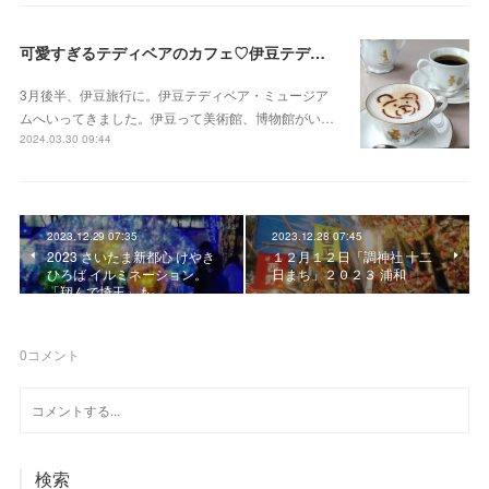
可愛すぎるテディベアのカフェ♡伊豆テディベア・ミュージアム
3月後半、伊豆旅行に。伊豆テディベア・ミュージア
ムへいってきました。伊豆って美術館、博物館がい…
2024.03.30 09:44
2023.12.29 07:35
2023.12.28 07:45
2023 さいたま新都心 けやき
１２月１２日「調神社 十二
ひろば イルミネーション。
日まち」２０２３ 浦和
「翔んで埼玉」も
0
コメント
検索