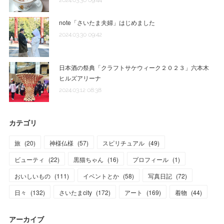
note「さいたま夫婦」はじめました
2024.03.30 09:42
日本酒の祭典「クラフトサケウィーク２０２３」六本木
ヒルズアリーナ
2024.03.12 08:38
カテゴリ
旅
(
20
)
神様仏様
(
57
)
スピリチュアル
(
49
)
ビューティ
(
22
)
黒猫ちゃん
(
16
)
プロフィール
(
1
)
おいしいもの
(
111
)
イベントとか
(
58
)
写真日記
(
72
)
日々
(
132
)
さいたまcity
(
172
)
アート
(
169
)
着物
(
44
)
アーカイブ