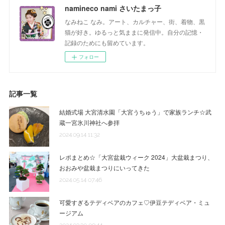
namineco nami さいたまっ子
なみねこ なみ。アート、カルチャー、街、着物、黒
猫が好き。ゆるっと気ままに発信中。自分の記憶・
記録のためにも留めています。
フォロー
記事一覧
結婚式場 大宮清水園「大宮うちゅう」で家族ランチ☆武
蔵一宮氷川神社へ参拝
2024.09.14 11:32
レポまとめ☆「大宮盆栽ウィーク 2024」大盆栽まつり、
おおみや盆栽まつりにいってきた
2024.05.14 07:46
可愛すぎるテディベアのカフェ♡伊豆テディベア・ミュ
ージアム
2024.03.30 09:44