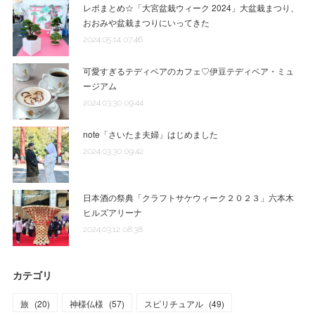
レポまとめ☆「大宮盆栽ウィーク 2024」大盆栽まつり、
おおみや盆栽まつりにいってきた
2024.05.14 07:46
可愛すぎるテディベアのカフェ♡伊豆テディベア・ミュ
ージアム
2024.03.30 09:44
note「さいたま夫婦」はじめました
2024.03.30 09:42
日本酒の祭典「クラフトサケウィーク２０２３」六本木
ヒルズアリーナ
2024.03.12 08:38
カテゴリ
旅
(
20
)
神様仏様
(
57
)
スピリチュアル
(
49
)