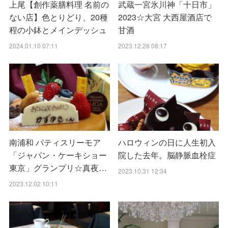
上尾【創作薬膳料理 名前の
武蔵一宮氷川神「十日市」
ない店】色とりどり、20種
2023☆大宮 大西屋酒店で
程の小鉢とメインデッシュ
甘酒
2024.01.10 07:11
2023.12.28 08:17
南浦和 パティスリーモア
ハロウィンの日に人生初入
「ジャパン・ケーキショー
院した去年。脳静脈血栓症
東京」グランプリ☆真夜…
2023.10.31 12:34
2023.12.02 10:11