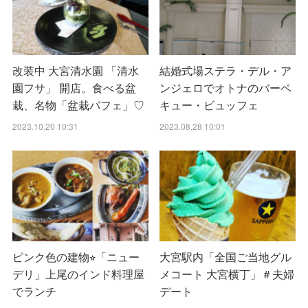
改装中 大宮清水園 「清水
結婚式場ステラ・デル・ア
園フサ」 開店。食べる盆
ンジェロでオトナのバーベ
栽、名物「盆栽パフェ」♡
キュー・ビュッフェ
2023.10.20 10:31
2023.08.28 10:01
ピンク色の建物⭐︎「ニュー
大宮駅内「全国ご当地グル
デリ」上尾のインド料理屋
メコート 大宮横丁」＃夫婦
でランチ
デート