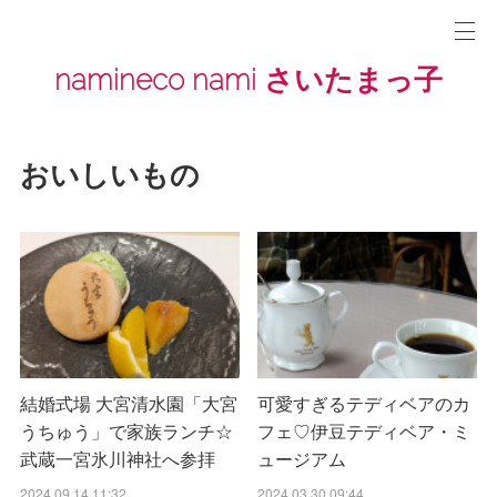
namineco nami さいたまっ子
おいしいもの
結婚式場 大宮清水園「大宮
可愛すぎるテディベアのカ
うちゅう」で家族ランチ☆
フェ♡伊豆テディベア・ミ
武蔵一宮氷川神社へ参拝
ュージアム
2024.09.14 11:32
2024.03.30 09:44