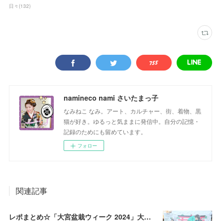
日々
(
132
)
namineco nami さいたまっ子
なみねこ なみ。アート、カルチャー、街、着物、黒
猫が好き。ゆるっと気ままに発信中。自分の記憶・
記録のためにも留めています。
フォロー
関連記事
レポまとめ☆「大宮盆栽ウィーク 2024」大盆栽まつり、おおみや盆栽まつりにいってきた