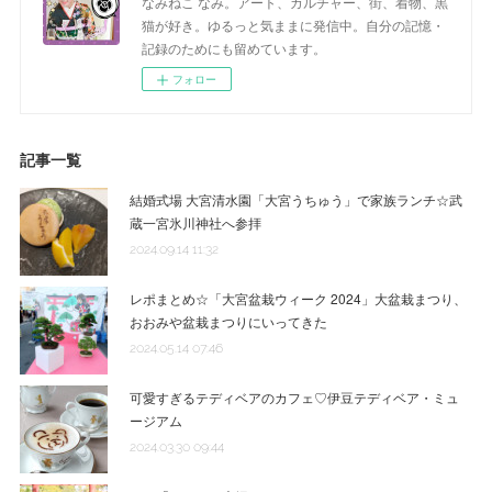
なみねこ なみ。アート、カルチャー、街、着物、黒
猫が好き。ゆるっと気ままに発信中。自分の記憶・
記録のためにも留めています。
フォロー
記事一覧
結婚式場 大宮清水園「大宮うちゅう」で家族ランチ☆武
蔵一宮氷川神社へ参拝
2024.09.14 11:32
レポまとめ☆「大宮盆栽ウィーク 2024」大盆栽まつり、
おおみや盆栽まつりにいってきた
2024.05.14 07:46
可愛すぎるテディベアのカフェ♡伊豆テディベア・ミュ
ージアム
2024.03.30 09:44