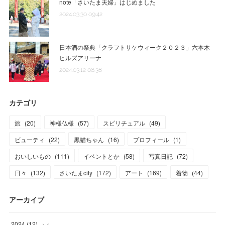
note「さいたま夫婦」はじめました
2024.03.30 09:42
日本酒の祭典「クラフトサケウィーク２０２３」六本木
ヒルズアリーナ
2024.03.12 08:38
カテゴリ
旅
(
20
)
神様仏様
(
57
)
スピリチュアル
(
49
)
ビューティ
(
22
)
黒猫ちゃん
(
16
)
プロフィール
(
1
)
おいしいもの
(
111
)
イベントとか
(
58
)
写真日記
(
72
)
日々
(
132
)
さいたまcity
(
172
)
アート
(
169
)
着物
(
44
)
アーカイブ
2024
(
12
)