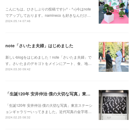
こんにちは。ひさしぶりの投稿です(=^・^=)今はnote
でアップしております。namineco も好きなんだけ…
2024.05.14 07:46
note「さいたま夫婦」はじめました
新しいblogをはじめました！note「さいたま夫婦」で
す。さいたまのデキゴトをメインにアート、食、地…
2024.03.30 09:42
「生誕120年 安井仲治 僕の大切な写真」東京ステーションギャラリー
「生誕120年 安井仲治 僕の大切な写真」東京ステーシ
ョンギャラリーいってきました。近代写真の金字塔…
2024.02.25 08:32