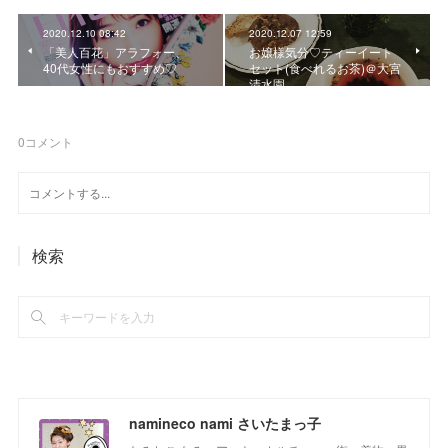
2020.12.10 08:42
2020.12.07 12:59
「美人百花」アラフォー、
お嬢様気分♡ティーイート
40代女性にもおすすめ♡
セット(食べれるお茶)＠大宮
清水園
0
コメント
検索
namineco nami さいたまっ子