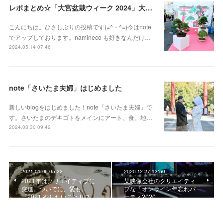
レポまとめ☆「大宮盆栽ウィーク 2024」大盆栽まつり、おおみや盆栽まつりにいってきた
こんにちは。ひさしぶりの投稿です(=^・^=)今はnote
でアップしております。namineco も好きなんだけ…
2024.05.14 07:46
note「さいたま夫婦」はじめました
新しいblogをはじめました！note「さいたま夫婦」で
す。さいたまのデキゴトをメインにアート、食、地…
2024.03.30 09:42
2021.01.06 05:22
2020.12.27 13:50
2021年はクリエイティブに
某映像会社のクリエイティ
突進。ついでに、愛も。
ブな「オンライン年忘れパ
「2021 やりたいことリス…
ーティ2020」