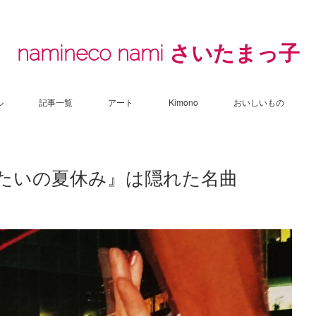
namineco nami さいたまっ子
ル
記事一覧
アート
Kimono
おいしいもの
あたいの夏休み』は隠れた名曲