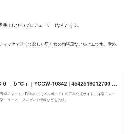
甲斐よしひろ(プロデューサー)なんだそう。
ティックで暗くて悲しい男と女の物語風なアルバムです。意外、
中島みゆき「３６．５℃」 | YCCW-10342 | 4542519012700 | Shopping | Billboard JAPAN
楽チャート・Billboard（ビルボード）の日本公式サイト。洋楽チャー
楽ニュース、プレゼント情報などを提供。