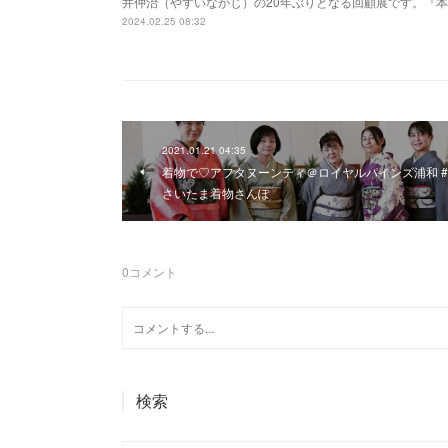
井仲治（やすいなかじ）の20年ぶりとなる回顧展です。『
2024.02.25 08:32
2021.01.21 04:35
着物で♡アフタヌーンティ＠ロイヤルパインズ浦和 #
さいたま着物さんぽ
0
コメント
検索