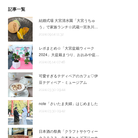
記事一覧
結婚式場 大宮清水園「大宮うちゅ
う」で家族ランチ☆武蔵一宮氷川…
2024.09.14 11:32
レポまとめ☆「大宮盆栽ウィーク
2024」大盆栽まつり、おおみや盆…
2024.05.14 07:46
可愛すぎるテディベアのカフェ♡伊
豆テディベア・ミュージアム
2024.03.30 09:44
note「さいたま夫婦」はじめました
2024.03.30 09:42
日本酒の祭典「クラフトサケウィー
ク２０２３」六本木ヒルズアリーナ