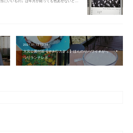
本当にいいもの』は年月が経っても色あせないど…
2021.01.15 03:14
大宮公園付近【マナワカフェ】ほんのりハワイ＃がっ
つりランチレポ