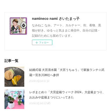
namineco nami さいたまっ子
なみねこ なみ。アート、カルチャー、街、着物、黒
猫が好き。ゆるっと気ままに発信中。自分の記憶・
記録のためにも留めています。
フォロー
記事一覧
結婚式場 大宮清水園「大宮うちゅう」で家族ランチ☆武
蔵一宮氷川神社へ参拝
2024.09.14 11:32
レポまとめ☆「大宮盆栽ウィーク 2024」大盆栽まつり、
おおみや盆栽まつりにいってきた
2024.05.14 07:46