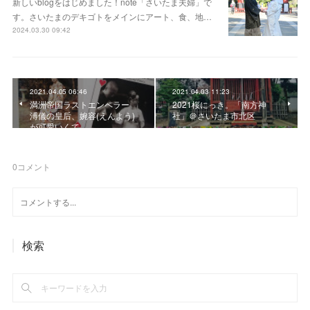
新しいblogをはじめました！note「さいたま夫婦」で
す。さいたまのデキゴトをメインにアート、食、地…
2024.03.30 09:42
2021.04.05 06:46
2021.04.03 11:23
満洲帝国ラストエンペラー
2021桜にっき。「南方神
溥儀の皇后、婉容(えんよう)
社」＠さいたま市北区
が可愛いくて
0
コメント
検索