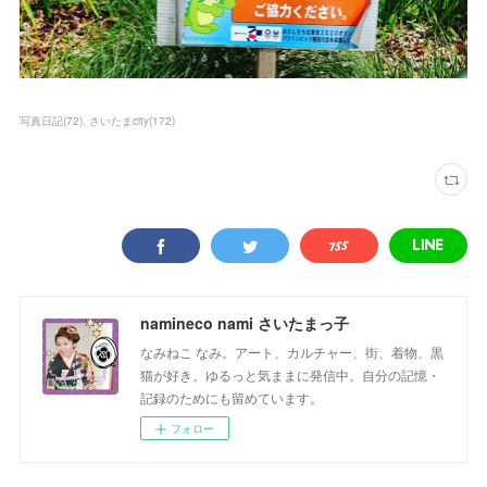
写真日記
(
72
)
さいたまcity
(
172
)
namineco nami さいたまっ子
なみねこ なみ。アート、カルチャー、街、着物、黒
猫が好き。ゆるっと気ままに発信中。自分の記憶・
記録のためにも留めています。
フォロー