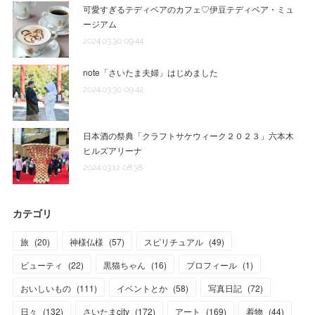
可愛すぎるテディベアのカフェ♡伊豆テディベア・ミュ
ージアム
2024.03.30 09:44
note「さいたま夫婦」はじめました
2024.03.30 09:42
日本酒の祭典「クラフトサケウィーク２０２３」六本木
ヒルズアリーナ
2024.03.12 08:38
カテゴリ
旅
(
20
)
神様仏様
(
57
)
スピリチュアル
(
49
)
ビューティ
(
22
)
黒猫ちゃん
(
16
)
プロフィール
(
1
)
おいしいもの
(
111
)
イベントとか
(
58
)
写真日記
(
72
)
日々
(
132
)
さいたまcity
(
172
)
アート
(
169
)
着物
(
44
)