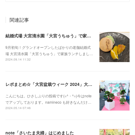
関連記事
結婚式場 大宮清水園「大宮うちゅう」で家族ランチ☆武蔵一宮氷川神社へ参拝
9月初旬！グランドオープンしたばかりの老舗結婚式
場 大宮清水園「大宮うちゅう」で家族ランチしまし…
2024.09.14 11:32
レポまとめ☆「大宮盆栽ウィーク 2024」大盆栽まつり、おおみや盆栽まつりにいってきた
こんにちは。ひさしぶりの投稿です(=^・^=)今はnote
でアップしております。namineco も好きなんだけ…
2024.05.14 07:46
note「さいたま夫婦」はじめました