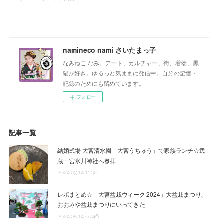
namineco nami さいたまっ子
なみねこ なみ。アート、カルチャー、街、着物、黒
猫が好き。ゆるっと気ままに発信中。自分の記憶・
記録のためにも留めています。
フォロー
記事一覧
結婚式場 大宮清水園「大宮うちゅう」で家族ランチ☆武
蔵一宮氷川神社へ参拝
2024.09.14 11:32
レポまとめ☆「大宮盆栽ウィーク 2024」大盆栽まつり、
おおみや盆栽まつりにいってきた
2024.05.14 07:46