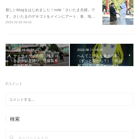
新しいblogをはじめました！note「さいたま夫婦」で
す。さいたまのデキゴトをメインにアート、食、地…
2024.03.30 09:42
2022.09.01 04:12
2022.08.11 09:25
サイサイサイの国（埼玉）
へんてこりんな最近の私
さいさい盆踊り。近藤良平
（ずっと前から？）「特別
芸術監督作
展アリス」森アーツセン…
0
コメント
検索