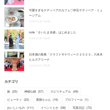
可愛すぎるテディベアのカフェ♡伊豆テディベア・ミュ
ージアム
2024.03.30 09:44
note「さいたま夫婦」はじめました
2024.03.30 09:42
日本酒の祭典「クラフトサケウィーク２０２３」六本木
ヒルズアリーナ
2024.03.12 08:38
カテゴリ
旅
(
20
)
神様仏様
(
57
)
スピリチュアル
(
49
)
ビューティ
(
22
)
黒猫ちゃん
(
16
)
プロフィール
(
1
)
おいしいもの
(
111
)
イベントとか
(
58
)
写真日記
(
72
)