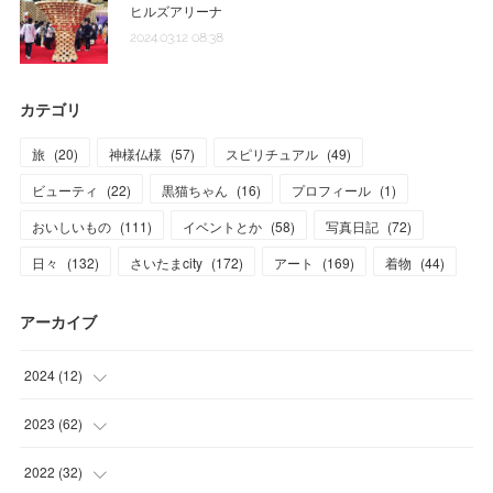
ヒルズアリーナ
2024.03.12 08:38
カテゴリ
旅
(
20
)
神様仏様
(
57
)
スピリチュアル
(
49
)
ビューティ
(
22
)
黒猫ちゃん
(
16
)
プロフィール
(
1
)
おいしいもの
(
111
)
イベントとか
(
58
)
写真日記
(
72
)
日々
(
132
)
さいたまcity
(
172
)
アート
(
169
)
着物
(
44
)
アーカイブ
2024
(
12
)
(
1
)
2023
(
62
)
(
1
)
(
11
)
2022
(
32
)