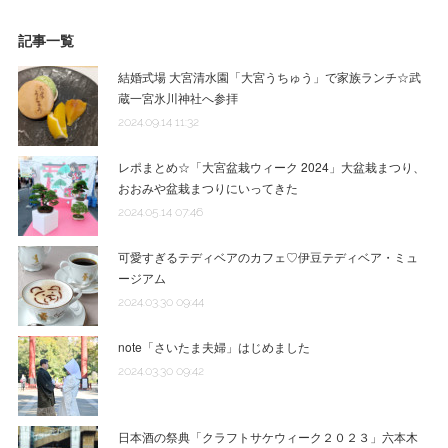
記事一覧
結婚式場 大宮清水園「大宮うちゅう」で家族ランチ☆武
蔵一宮氷川神社へ参拝
2024.09.14 11:32
レポまとめ☆「大宮盆栽ウィーク 2024」大盆栽まつり、
おおみや盆栽まつりにいってきた
2024.05.14 07:46
可愛すぎるテディベアのカフェ♡伊豆テディベア・ミュ
ージアム
2024.03.30 09:44
note「さいたま夫婦」はじめました
2024.03.30 09:42
日本酒の祭典「クラフトサケウィーク２０２３」六本木