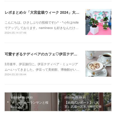
レポまとめ☆「大宮盆栽ウィーク 2024」大盆栽まつり、おおみや盆栽まつりにいってきた
こんにちは。ひさしぶりの投稿です(=^・^=)今はnote
でアップしております。namineco も好きなんだけ…
2024.05.14 07:46
可愛すぎるテディベアのカフェ♡伊豆テディベア・ミュージアム
3月後半、伊豆旅行に。伊豆テディベア・ミュージア
ムへいってきました。伊豆って美術館、博物館がい…
2024.03.30 09:44
2023.04.02 09:33
2023.04.01 09:31
マリー・ローランサンと桜
【結婚式レポート】（大
のリンク
宮）武蔵一宮氷川神社で幸
せを