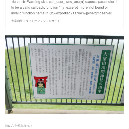
<br /> <b>Warning</b>: call_user_func_array() expects parameter 1
to be a valid callback, function 'my_excerpt_more' not found or
invalid function name in <b>/export/sd211/www/jp/r/e/gmoserver/…
大室山登山リフトオフィシャルサイト
旅
(
20
)
神様仏様
(
57
)