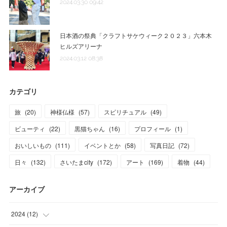
2024.03.30 09:42
日本酒の祭典「クラフトサケウィーク２０２３」六本木
ヒルズアリーナ
2024.03.12 08:38
カテゴリ
旅
(
20
)
神様仏様
(
57
)
スピリチュアル
(
49
)
ビューティ
(
22
)
黒猫ちゃん
(
16
)
プロフィール
(
1
)
おいしいもの
(
111
)
イベントとか
(
58
)
写真日記
(
72
)
日々
(
132
)
さいたまcity
(
172
)
アート
(
169
)
着物
(
44
)
アーカイブ
2024
(
12
)