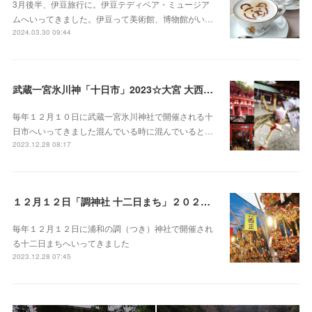
3月後半、伊豆旅行に。伊豆テディベア・ミュージア
ムへいってきました。伊豆って美術館、博物館がい…
2024.03.30 09:44
武蔵一宮氷川神「十日市」2023☆大宮 大西屋酒店で甘酒
毎年１２月１０日に武蔵一宮氷川神社で開催される十
日市へいってきました混んでいる時に混んでいると…
2023.12.28 08:17
１２月１２日「調神社 十二日まち」２０２３ 浦和
毎年１２月１２日に浦和の調（つき）神社で開催され
る十二日まちへいってきました
2023.12.28 07:45