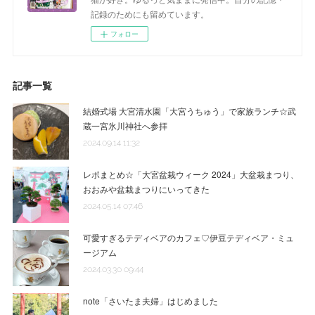
記録のためにも留めています。
フォロー
記事一覧
結婚式場 大宮清水園「大宮うちゅう」で家族ランチ☆武
蔵一宮氷川神社へ参拝
2024.09.14 11:32
レポまとめ☆「大宮盆栽ウィーク 2024」大盆栽まつり、
おおみや盆栽まつりにいってきた
2024.05.14 07:46
可愛すぎるテディベアのカフェ♡伊豆テディベア・ミュ
ージアム
2024.03.30 09:44
note「さいたま夫婦」はじめました