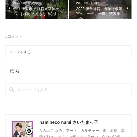
2023.08.16 12:17
2023.08.01 13:10
伊豆 伊東市 八幡宮来宮神社
2023 伊勢神宮。今年は倭姫
へ。お酒が大好きな神さま
宮へ。一年に一度、贅沢旅
0
コメント
検索
namineco nami さいたまっ子
なみねこ なみ。アート、カルチャー、街、着物、黒
猫が好き。ゆるっと気ままに発信中。自分の記憶・