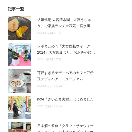
記事一覧
結婚式場 大宮清水園「大宮うちゅ
う」で家族ランチ☆武蔵一宮氷川…
2024.09.14 11:32
レポまとめ☆「大宮盆栽ウィーク
2024」大盆栽まつり、おおみや盆…
2024.05.14 07:46
可愛すぎるテディベアのカフェ♡伊
豆テディベア・ミュージアム
2024.03.30 09:44
note「さいたま夫婦」はじめました
2024.03.30 09:42
日本酒の祭典「クラフトサケウィー
ク２０２３」六本木ヒルズアリーナ