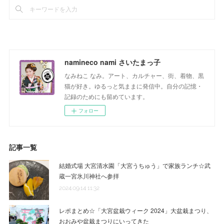
namineco nami さいたまっ子
なみねこ なみ。アート、カルチャー、街、着物、黒
猫が好き。ゆるっと気ままに発信中。自分の記憶・
記録のためにも留めています。
フォロー
記事一覧
結婚式場 大宮清水園「大宮うちゅう」で家族ランチ☆武
蔵一宮氷川神社へ参拝
2024.09.14 11:32
レポまとめ☆「大宮盆栽ウィーク 2024」大盆栽まつり、
おおみや盆栽まつりにいってきた