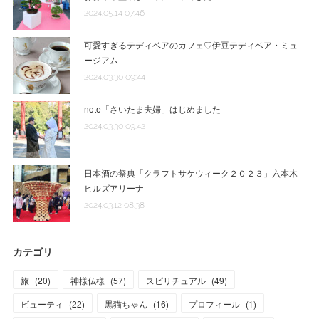
2024.05.14 07:46
可愛すぎるテディベアのカフェ♡伊豆テディベア・ミュ
ージアム
2024.03.30 09:44
note「さいたま夫婦」はじめました
2024.03.30 09:42
日本酒の祭典「クラフトサケウィーク２０２３」六本木
ヒルズアリーナ
2024.03.12 08:38
カテゴリ
旅
(
20
)
神様仏様
(
57
)
スピリチュアル
(
49
)
ビューティ
(
22
)
黒猫ちゃん
(
16
)
プロフィール
(
1
)