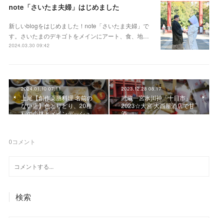
note「さいたま夫婦」はじめました
新しいblogをはじめました！note「さいたま夫婦」で
す。さいたまのデキゴトをメインにアート、食、地…
2024.03.30 09:42
2024.01.10 07:11
2023.12.28 08:17
上尾【創作薬膳料理 名前の
武蔵一宮氷川神「十日市」
ない店】色とりどり、20種
2023☆大宮 大西屋酒店で甘
程の小鉢とメインデッシュ
酒
0
コメント
検索