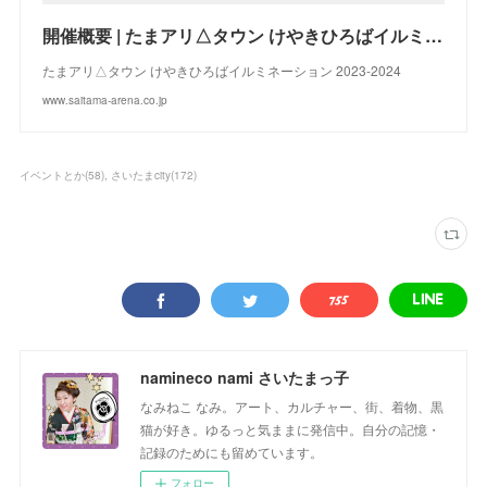
開催概要 | たまアリ△タウン けやきひろばイルミネーション 2023-2024toirokeyakiothersportsceremonybacktotopdownrightleftmenuclos
たまアリ△タウン けやきひろばイルミネーション 2023-2024
www.saitama-arena.co.jp
イベントとか
(
58
)
さいたまcity
(
172
)
namineco nami さいたまっ子
なみねこ なみ。アート、カルチャー、街、着物、黒
猫が好き。ゆるっと気ままに発信中。自分の記憶・
記録のためにも留めています。
フォロー