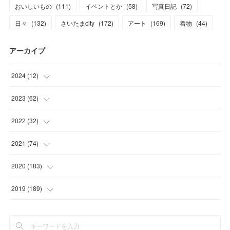
おいしいもの
(
111
)
イベントとか
(
58
)
写真日記
(
72
)
日々
(
132
)
さいたまcity
(
172
)
アート
(
169
)
着物
(
44
)
アーカイブ
2024
(
12
)
(
1
)
2023
(
62
)
(
1
)
(
11
)
2022
(
32
)
(
3
)
(
3
)
(
1
)
2021
(
74
)
(
3
)
(
7
)
(
3
)
(
17
)
2020
(
183
)
(
4
)
(
7
)
(
8
)
(
7
)
(
17
)
2019
(
189
)
(
12
)
(
6
)
(
13
)
(
16
)
(
13
)
(
3
)
(
9
)
(
8
)