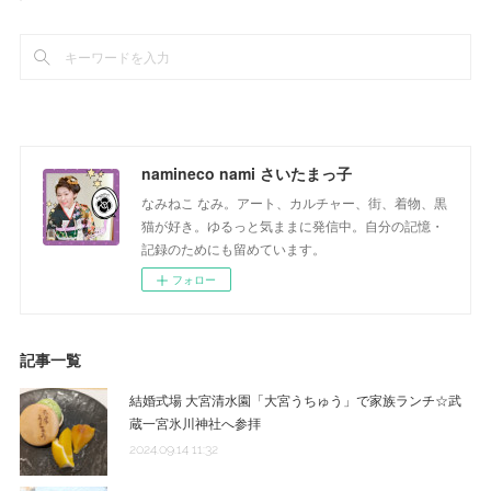
namineco nami さいたまっ子
なみねこ なみ。アート、カルチャー、街、着物、黒
猫が好き。ゆるっと気ままに発信中。自分の記憶・
記録のためにも留めています。
フォロー
記事一覧
結婚式場 大宮清水園「大宮うちゅう」で家族ランチ☆武
蔵一宮氷川神社へ参拝
2024.09.14 11:32