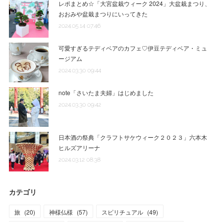
レポまとめ☆「大宮盆栽ウィーク 2024」大盆栽まつり、
おおみや盆栽まつりにいってきた
2024.05.14 07:46
可愛すぎるテディベアのカフェ♡伊豆テディベア・ミュ
ージアム
2024.03.30 09:44
note「さいたま夫婦」はじめました
2024.03.30 09:42
日本酒の祭典「クラフトサケウィーク２０２３」六本木
ヒルズアリーナ
2024.03.12 08:38
カテゴリ
旅
(
20
)
神様仏様
(
57
)
スピリチュアル
(
49
)