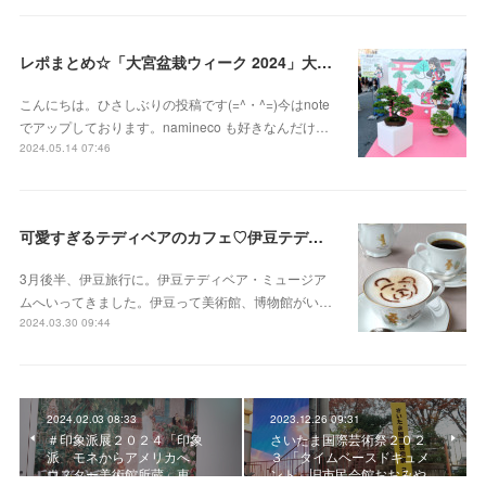
レポまとめ☆「大宮盆栽ウィーク 2024」大盆栽まつり、おおみや盆栽まつりにいってきた
こんにちは。ひさしぶりの投稿です(=^・^=)今はnote
でアップしております。namineco も好きなんだけ…
2024.05.14 07:46
可愛すぎるテディベアのカフェ♡伊豆テディベア・ミュージアム
3月後半、伊豆旅行に。伊豆テディベア・ミュージア
ムへいってきました。伊豆って美術館、博物館がい…
2024.03.30 09:44
2024.02.03 08:33
2023.12.26 09:31
＃印象派展２０２４「印象
さいたま国際芸術祭２０２
派 モネからアメリカへ
３ 「タイムベースドキュメ
ウスター美術館所蔵」東…
ント」旧市民会館おおみや