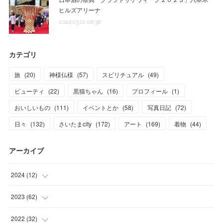
ヒルズアリーナ
2024.03.12 08:38
カテゴリ
旅
(
20
)
神様仏様
(
57
)
スピリチュアル
(
49
)
ビューティ
(
22
)
黒猫ちゃん
(
16
)
プロフィール
(
1
)
おいしいもの
(
111
)
イベントとか
(
58
)
写真日記
(
72
)
日々
(
132
)
さいたまcity
(
172
)
アート
(
169
)
着物
(
44
)
アーカイブ
2024
(
12
)
(
1
)
2023
(
62
)
(
1
)
(
11
)
2022
(
32
)