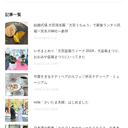
記事一覧
結婚式場 大宮清水園「大宮うちゅう」で家族ランチ☆武
蔵一宮氷川神社へ参拝
2024.09.14 11:32
レポまとめ☆「大宮盆栽ウィーク 2024」大盆栽まつり、
おおみや盆栽まつりにいってきた
2024.05.14 07:46
可愛すぎるテディベアのカフェ♡伊豆テディベア・ミュ
ージアム
2024.03.30 09:44
note「さいたま夫婦」はじめました
2024.03.30 09:42
日本酒の祭典「クラフトサケウィーク２０２３」六本木