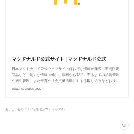
マクドナルド公式サイト | マクドナルド公式
日本マクドナルド公式ウェブサイトはお得な情報が満載！期間限定
商品など「旬」な情報の他に、原料から製品に至るまでの品質管理
や衛生管理、また食育や社会貢献活動に対する取り組みなどお役…
www.mcdonalds.co.jp
おいしいもの
(
111
)
写真日記
(
72
)
日々
(
132
)