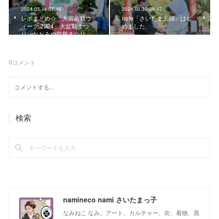
2024.05.14 07:46
2024.03.30 09:42
レポまとめ☆「大宮盆栽ウ
note「さいたま夫婦」はじ
ィーク 2024」大盆栽まつ
めました
り、おおみや盆栽まつり…
0
コメント
検索
namineco nami さいたまっ子
なみねこ なみ。アート、カルチャー、街、着物、黒