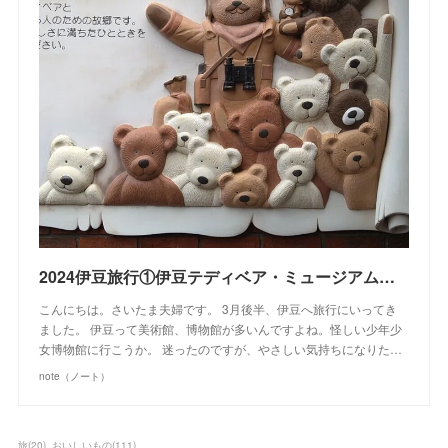
2024伊豆旅行①伊豆テディベア・ミュージアム｜さいたま夫婦(アートや食、地域など)
こんにちは。さいたま夫婦です。 3月後半、伊豆へ旅行にいってき
ました。 伊豆って美術館、博物館が多いんですよね。怪しい少年少
女博物館に行こうか。 迷ったのですが、やさしい気持ちになりた…
note（ノート）
旅
(
20
)
おいしいもの
(
111
)