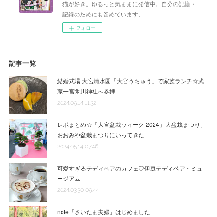
猫が好き。ゆるっと気ままに発信中。自分の記憶・
記録のためにも留めています。
フォロー
記事一覧
結婚式場 大宮清水園「大宮うちゅう」で家族ランチ☆武
蔵一宮氷川神社へ参拝
2024.09.14 11:32
レポまとめ☆「大宮盆栽ウィーク 2024」大盆栽まつり、
おおみや盆栽まつりにいってきた
2024.05.14 07:46
可愛すぎるテディベアのカフェ♡伊豆テディベア・ミュ
ージアム
2024.03.30 09:44
note「さいたま夫婦」はじめました