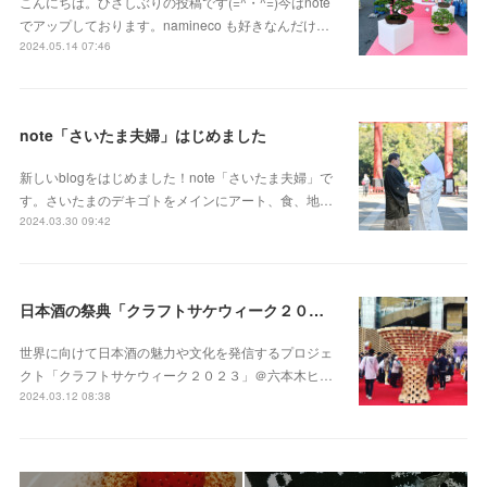
こんにちは。ひさしぶりの投稿です(=^・^=)今はnote
でアップしております。namineco も好きなんだけ…
2024.05.14 07:46
note「さいたま夫婦」はじめました
新しいblogをはじめました！note「さいたま夫婦」で
す。さいたまのデキゴトをメインにアート、食、地…
2024.03.30 09:42
日本酒の祭典「クラフトサケウィーク２０２３」六本木ヒルズアリーナ
世界に向けて日本酒の魅力や文化を発信するプロジェ
クト「クラフトサケウィーク２０２３」＠六本木ヒ…
2024.03.12 08:38