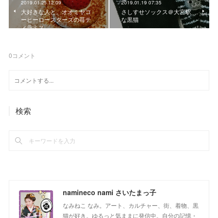
2019.01.25 12:09
2019.01.19 07:35
大好きな人と。オオミヤコ
さしすせソックス＠大宮駅
ーヒーロースターズの苺テ
な黒猫
ィラミス
0
コメント
検索
namineco nami さいたまっ子
なみねこ なみ。アート、カルチャー、街、着物、黒
猫が好き。ゆるっと気ままに発信中。自分の記憶・