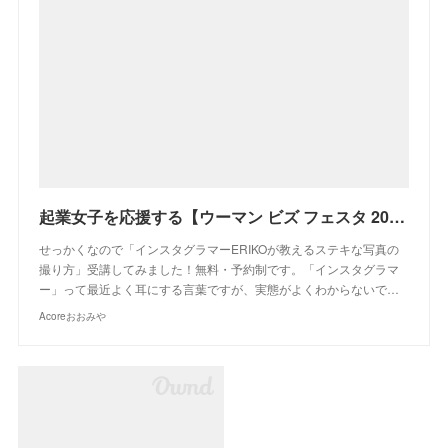
起業女子を応援する【ウーマン ビズ フェスタ 2018】人気インスタグラマーの講座も！ | Acoreおおみや
せっかくなので「インスタグラマーERIKOが教えるステキな写真の
撮り方」受講してみました！無料・予約制です。「インスタグラマ
ー」って最近よく耳にする言葉ですが、実態がよくわからないで…
Acoreおおみや