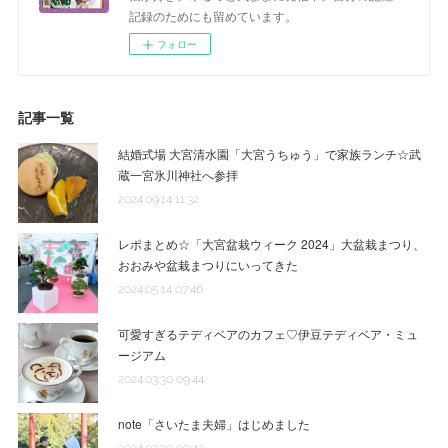
記録のためにも留めています。
フォロー
記事一覧
結婚式場 大宮清水園「大宮うちゅう」で家族ランチ☆武
蔵一宮氷川神社へ参拝
2024.09.14 11:32
レポまとめ☆「大宮盆栽ウィーク 2024」大盆栽まつり、
おおみや盆栽まつりにいってきた
2024.05.14 07:46
可愛すぎるテディベアのカフェ♡伊豆テディベア・ミュ
ージアム
2024.03.30 09:44
note「さいたま夫婦」はじめました
2024.03.30 09:42