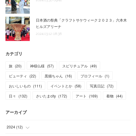
日本酒の祭典「クラフトサケウィーク２０２３」六本木
ヒルズアリーナ
2024.03.12 08:38
カテゴリ
旅
(
20
)
神様仏様
(
57
)
スピリチュアル
(
49
)
ビューティ
(
22
)
黒猫ちゃん
(
16
)
プロフィール
(
1
)
おいしいもの
(
111
)
イベントとか
(
58
)
写真日記
(
72
)
日々
(
132
)
さいたまcity
(
172
)
アート
(
169
)
着物
(
44
)
アーカイブ
2024
(
12
)