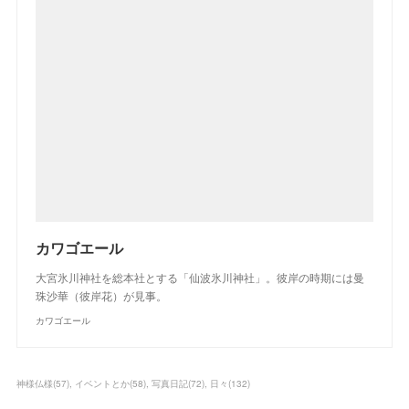
カワゴエール
大宮氷川神社を総本社とする「仙波氷川神社」。彼岸の時期には曼
珠沙華（彼岸花）が見事。
カワゴエール
神様仏様
(
57
)
イベントとか
(
58
)
写真日記
(
72
)
日々
(
132
)