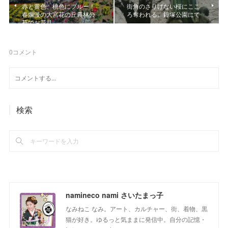
赤と黄色、桃色にブルー！
街角のさりげない桜にここ
春爛漫の大宮花の丘農林公
ろ奪われる。鐘塚公園にて
苑でお花見
0
コメント
検索
namineco nami さいたまっ子
なみねこ なみ。アート、カルチャー、街、着物、黒
猫が好き。ゆるっと気ままに発信中。自分の記憶・