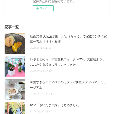
記録のためにも留めています。
フォロー
記事一覧
結婚式場 大宮清水園「大宮うちゅう」で家族ランチ☆武
蔵一宮氷川神社へ参拝
2024.09.14 11:32
レポまとめ☆「大宮盆栽ウィーク 2024」大盆栽まつり、
おおみや盆栽まつりにいってきた
2024.05.14 07:46
可愛すぎるテディベアのカフェ♡伊豆テディベア・ミュ
ージアム
2024.03.30 09:44
note「さいたま夫婦」はじめました
2024.03.30 09:42