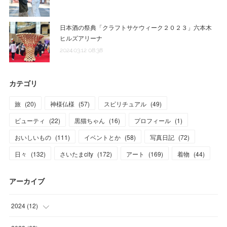
日本酒の祭典「クラフトサケウィーク２０２３」六本木
ヒルズアリーナ
2024.03.12 08:38
カテゴリ
旅
(
20
)
神様仏様
(
57
)
スピリチュアル
(
49
)
ビューティ
(
22
)
黒猫ちゃん
(
16
)
プロフィール
(
1
)
おいしいもの
(
111
)
イベントとか
(
58
)
写真日記
(
72
)
日々
(
132
)
さいたまcity
(
172
)
アート
(
169
)
着物
(
44
)
アーカイブ
2024
(
12
)