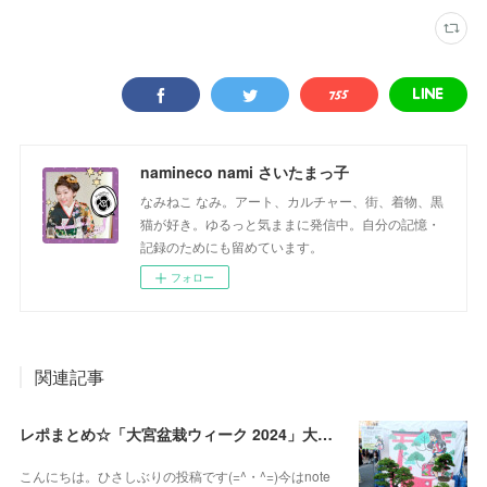
namineco nami さいたまっ子
なみねこ なみ。アート、カルチャー、街、着物、黒
猫が好き。ゆるっと気ままに発信中。自分の記憶・
記録のためにも留めています。
フォロー
関連記事
レポまとめ☆「大宮盆栽ウィーク 2024」大盆栽まつり、おおみや盆栽まつりにいってきた
こんにちは。ひさしぶりの投稿です(=^・^=)今はnote