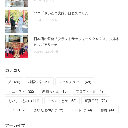
2024.03.30 09:44
note「さいたま夫婦」はじめました
2024.03.30 09:42
日本酒の祭典「クラフトサケウィーク２０２３」六本木
ヒルズアリーナ
2024.03.12 08:38
カテゴリ
旅
(
20
)
神様仏様
(
57
)
スピリチュアル
(
49
)
ビューティ
(
22
)
黒猫ちゃん
(
16
)
プロフィール
(
1
)
おいしいもの
(
111
)
イベントとか
(
58
)
写真日記
(
72
)
日々
(
132
)
さいたまcity
(
172
)
アート
(
169
)
着物
(
44
)
アーカイブ