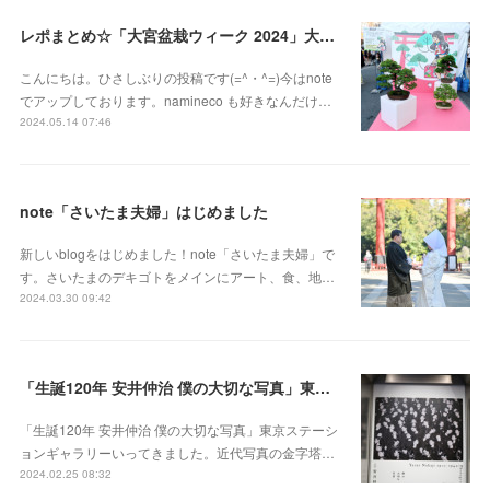
レポまとめ☆「大宮盆栽ウィーク 2024」大盆栽まつり、おおみや盆栽まつりにいってきた
こんにちは。ひさしぶりの投稿です(=^・^=)今はnote
でアップしております。namineco も好きなんだけ…
2024.05.14 07:46
note「さいたま夫婦」はじめました
新しいblogをはじめました！note「さいたま夫婦」で
す。さいたまのデキゴトをメインにアート、食、地…
2024.03.30 09:42
「生誕120年 安井仲治 僕の大切な写真」東京ステーションギャラリー
「生誕120年 安井仲治 僕の大切な写真」東京ステーシ
ョンギャラリーいってきました。近代写真の金字塔…
2024.02.25 08:32