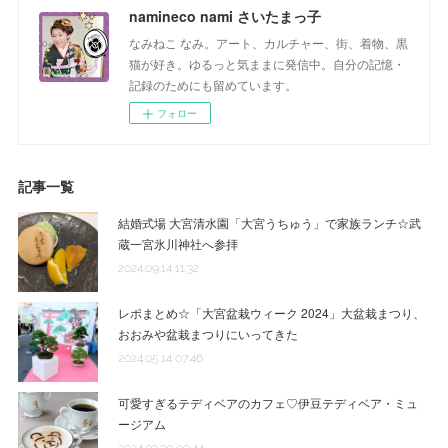
namineco nami さいたまっ子
なみねこ なみ。アート、カルチャー、街、着物、黒
猫が好き。ゆるっと気ままに発信中。自分の記憶・
記録のためにも留めています。
フォロー
記事一覧
結婚式場 大宮清水園「大宮うちゅう」で家族ランチ☆武
蔵一宮氷川神社へ参拝
2024.09.14 11:32
レポまとめ☆「大宮盆栽ウィーク 2024」大盆栽まつり、
おおみや盆栽まつりにいってきた
2024.05.14 07:46
可愛すぎるテディベアのカフェ♡伊豆テディベア・ミュ
ージアム