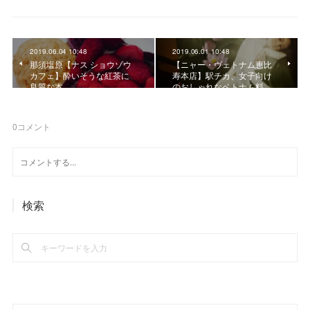
2019.06.04 10:48
2019.06.01 10:48
那須塩原【ナス ショウゾウ
【ニャー・ヴェトナム恵比
カフェ】酔いそうな紅茶に
寿本店】駅チカ、女子向け
良質な本
のおしゃれなベトナム料…
0
コメント
検索