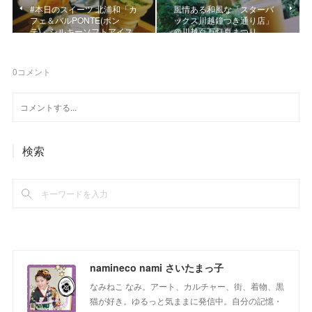
#本日のスイーツ 北浦和「カ
風情ある和風な「スターバ
フェ＆バルPONTE(ポン
ックス川越鐘つき通り店」
テ)」シルキーソフトアイス
＠川越百万灯夏まつり
0
コメント
検索
namineco nami さいたまっ子
なみねこ なみ。アート、カルチャー、街、着物、黒
猫が好き。ゆるっと気ままに発信中。自分の記憶・