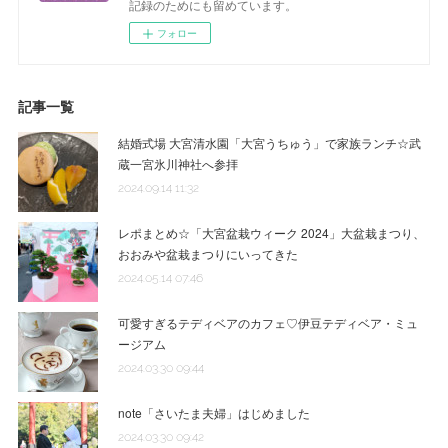
記録のためにも留めています。
フォロー
記事一覧
結婚式場 大宮清水園「大宮うちゅう」で家族ランチ☆武
蔵一宮氷川神社へ参拝
2024.09.14 11:32
レポまとめ☆「大宮盆栽ウィーク 2024」大盆栽まつり、
おおみや盆栽まつりにいってきた
2024.05.14 07:46
可愛すぎるテディベアのカフェ♡伊豆テディベア・ミュ
ージアム
2024.03.30 09:44
note「さいたま夫婦」はじめました
2024.03.30 09:42