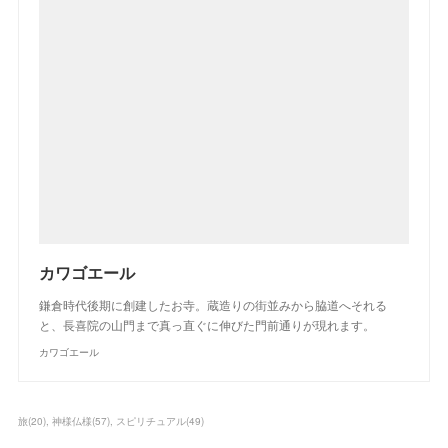
カワゴエール
鎌倉時代後期に創建したお寺。蔵造りの街並みから脇道へそれる
と、長喜院の山門まで真っ直ぐに伸びた門前通りが現れます。
カワゴエール
旅
(
20
)
神様仏様
(
57
)
スピリチュアル
(
49
)