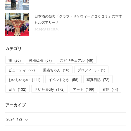
日本酒の祭典「クラフトサケウィーク２０２３」六本木
ヒルズアリーナ
2024.03.12 08:38
カテゴリ
旅
(
20
)
神様仏様
(
57
)
スピリチュアル
(
49
)
ビューティ
(
22
)
黒猫ちゃん
(
16
)
プロフィール
(
1
)
おいしいもの
(
111
)
イベントとか
(
58
)
写真日記
(
72
)
日々
(
132
)
さいたまcity
(
172
)
アート
(
169
)
着物
(
44
)
アーカイブ
2024
(
12
)