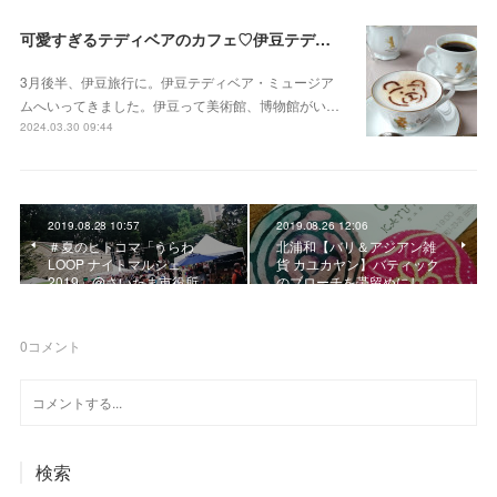
可愛すぎるテディベアのカフェ♡伊豆テディベア・ミュージアム
3月後半、伊豆旅行に。伊豆テディベア・ミュージア
ムへいってきました。伊豆って美術館、博物館がい…
2024.03.30 09:44
2019.08.28 10:57
2019.08.26 12:06
＃夏のヒトコマ「うらわ
北浦和【バリ＆アジアン雑
LOOP ナイトマルシェ
貨 カユカヤン】バティック
2019」@さいたま市役所
のブローチを帯留めにし…
0
コメント
検索