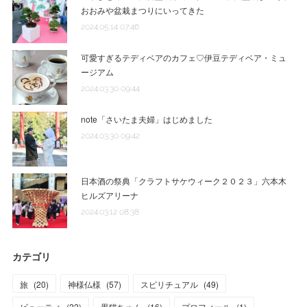
おおみや盆栽まつりにいってきた
2024.05.14 07:46
可愛すぎるテディベアのカフェ♡伊豆テディベア・ミュ
ージアム
2024.03.30 09:44
note「さいたま夫婦」はじめました
2024.03.30 09:42
日本酒の祭典「クラフトサケウィーク２０２３」六本木
ヒルズアリーナ
2024.03.12 08:38
カテゴリ
旅
(
20
)
神様仏様
(
57
)
スピリチュアル
(
49
)
ビューティ
(
22
)
黒猫ちゃん
(
16
)
プロフィール
(
1
)