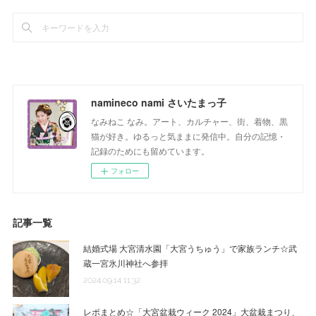
namineco nami さいたまっ子
なみねこ なみ。アート、カルチャー、街、着物、黒
猫が好き。ゆるっと気ままに発信中。自分の記憶・
記録のためにも留めています。
フォロー
記事一覧
結婚式場 大宮清水園「大宮うちゅう」で家族ランチ☆武
蔵一宮氷川神社へ参拝
2024.09.14 11:32
レポまとめ☆「大宮盆栽ウィーク 2024」大盆栽まつり、