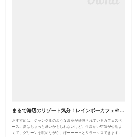
まるで海辺のリゾート気分！レインボーカフェ＠エスニック雑貨店 「マライカバザール」大宮北店 | アコレおおみや写真nikki(日記)
おすすめは、ジャングルのような温室が併設されているカフェスペ
ース。夏はちょっと暑いかもしれないけど、生温かい空気が心地よ
くて、グリーンを眺めながら、ぼーーーっとリラックスできます。