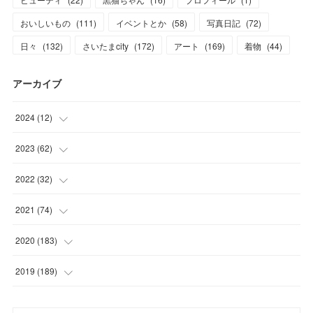
おいしいもの
(
111
)
イベントとか
(
58
)
写真日記
(
72
)
日々
(
132
)
さいたまcity
(
172
)
アート
(
169
)
着物
(
44
)
アーカイブ
2024
(
12
)
(
1
)
2023
(
62
)
(
1
)
(
11
)
2022
(
32
)
(
3
)
(
3
)
(
1
)
2021
(
74
)
(
3
)
(
7
)
(
3
)
(
17
)
2020
(
183
)
(
4
)
(
7
)
(
8
)
(
7
)
(
17
)
2019
(
189
)
(
12
)
(
6
)
(
13
)
(
16
)
(
13
)