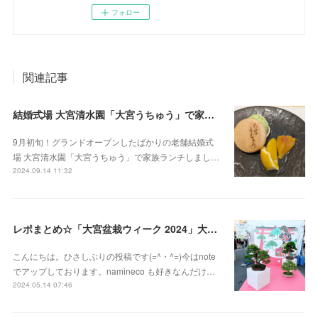
フォロー
関連記事
結婚式場 大宮清水園「大宮うちゅう」で家族ランチ☆武蔵一宮氷川神社へ参拝
9月初旬！グランドオープンしたばかりの老舗結婚式
場 大宮清水園「大宮うちゅう」で家族ランチしまし…
2024.09.14 11:32
レポまとめ☆「大宮盆栽ウィーク 2024」大盆栽まつり、おおみや盆栽まつりにいってきた
こんにちは。ひさしぶりの投稿です(=^・^=)今はnote
でアップしております。namineco も好きなんだけ…
2024.05.14 07:46