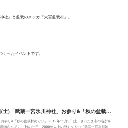
川神社』と盆栽のメッカ『大宮盆栽村』。
つくったイベントです。
2019年11月2日(土)「武蔵一宮氷川神社」お参り&「秋の盆栽村めぐり」
参り&「秋の盆栽村めぐり」 2019年11月2日(土) さいたま市の名所を
着物さんぽ」。 秋の一日、2000年以上の歴史をもつ『武蔵一宮氷川神