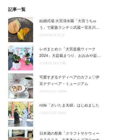
記事一覧
結婚式場 大宮清水園「大宮うちゅ
う」で家族ランチ☆武蔵一宮氷川…
2024.09.14 11:32
レポまとめ☆「大宮盆栽ウィーク
2024」大盆栽まつり、おおみや盆…
2024.05.14 07:46
可愛すぎるテディベアのカフェ♡伊
豆テディベア・ミュージアム
2024.03.30 09:44
note「さいたま夫婦」はじめました
2024.03.30 09:42
日本酒の祭典「クラフトサケウィー
ク２０２３」六本木ヒルズアリーナ