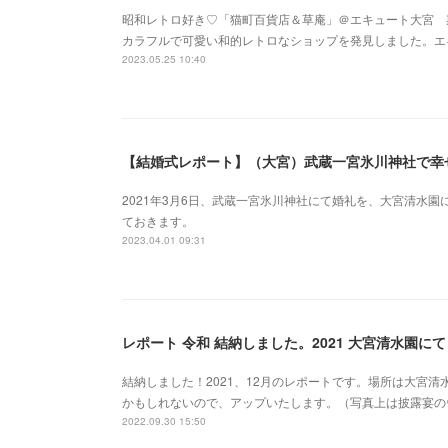
昭和レトロ好き♡「猫町百貨店＆草庵」＠エキュート大宮 
カラフルで可愛い和的レトロなショップを発見しました。エ
2023.05.25 10:40
【結婚式レポート】（大宮）武蔵一宮氷川神社で幸
2021年3月6日、武蔵一宮氷川神社にて婚礼を、大宮清水
ておきます。
2023.04.01 09:31
レポート 令和 結納しました。2021 大宮清水園にて
結納しました！2021、12月のレポートです。場所は大宮
かもしれないので、アップいたします。（写真上は披露宴の
2022.09.30 15:50