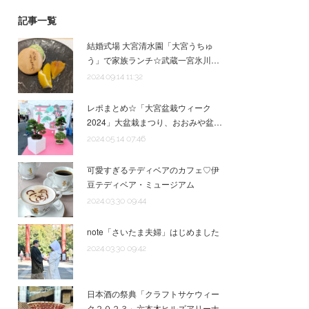
記事一覧
結婚式場 大宮清水園「大宮うちゅ
う」で家族ランチ☆武蔵一宮氷川…
2024.09.14 11:32
レポまとめ☆「大宮盆栽ウィーク
2024」大盆栽まつり、おおみや盆…
2024.05.14 07:46
可愛すぎるテディベアのカフェ♡伊
豆テディベア・ミュージアム
2024.03.30 09:44
note「さいたま夫婦」はじめました
2024.03.30 09:42
日本酒の祭典「クラフトサケウィー
ク２０２３」六本木ヒルズアリーナ