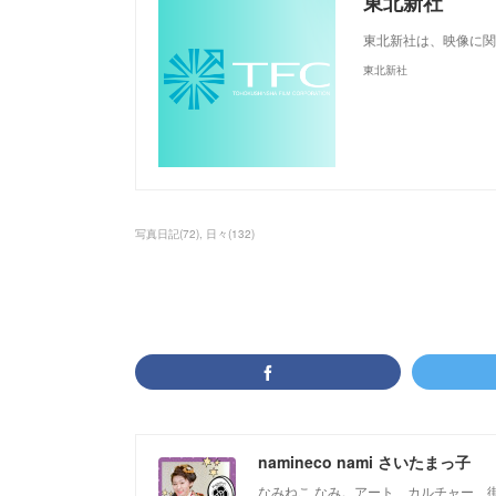
東北新社
東北新社は、映像に関
東北新社
写真日記
(
72
)
日々
(
132
)
namineco nami さいたまっ子
なみねこ なみ。アート、カルチャー、