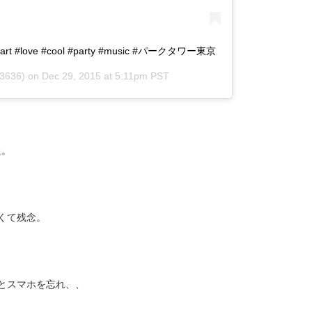
rt #love #cool #party #music #パークタワー東京
3636) on
Dec 29, 2015 at 5:11pm PST
た。
くて残念。
とスマホを忘れ、、