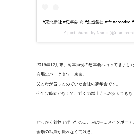
#東北新社 #忘年会 ☆ #創造集団 #tfc #creative #a
A post shared by
Namiii
(@naminami
2019年12月末。毎年恒例の忘年会へ行ってきまし
会場はパークタワー東京。
父と母が昔つとめていた会社の忘年会です。
今年は時間がなくて、近くの増上寺へお参りできな
せっかく着物で行ったのに、車の中にメイクポーチ
会場の写真が撮れなくて残念。