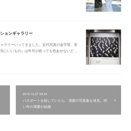
ーションギャラリー
ンギャラリーいってきました。近代写真の金字塔、安
本当にいいもの』は年月が経っても色あせないど…
2019.12.27 05:24
す
パスポートを探していたら、壇蜜の写真集を発見。同
い年の壇蜜が結婚