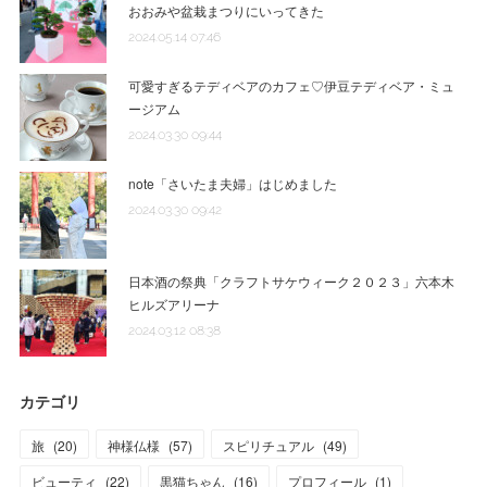
おおみや盆栽まつりにいってきた
2024.05.14 07:46
可愛すぎるテディベアのカフェ♡伊豆テディベア・ミュ
ージアム
2024.03.30 09:44
note「さいたま夫婦」はじめました
2024.03.30 09:42
日本酒の祭典「クラフトサケウィーク２０２３」六本木
ヒルズアリーナ
2024.03.12 08:38
カテゴリ
旅
(
20
)
神様仏様
(
57
)
スピリチュアル
(
49
)
ビューティ
(
22
)
黒猫ちゃん
(
16
)
プロフィール
(
1
)