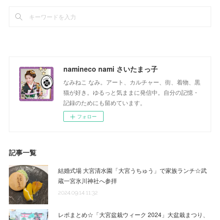
namineco nami さいたまっ子
なみねこ なみ。アート、カルチャー、街、着物、黒
猫が好き。ゆるっと気ままに発信中。自分の記憶・
記録のためにも留めています。
フォロー
記事一覧
結婚式場 大宮清水園「大宮うちゅう」で家族ランチ☆武
蔵一宮氷川神社へ参拝
2024.09.14 11:32
レポまとめ☆「大宮盆栽ウィーク 2024」大盆栽まつり、