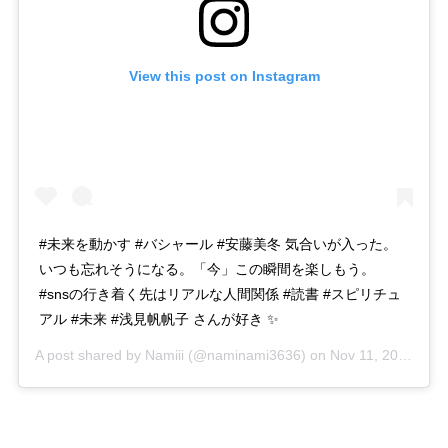
View this post on Instagram
#未来を動かす #バシャール #安藤美冬 気合いが入った。
いつも忘れそうになる。「今」この瞬間を楽しもう。
#snsの行き着く先はリアルな人間関係 #読書 #スピリチュ
アル #未来 #浅見帆帆子 さんが好き ✨
A post shared by
Namiii
(@naminami3636) on
Nov 11, 2017 at 6:15pm PST