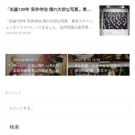
「生誕120年 安井仲治 僕の大切な写真」東京ステーションギャラリー
「生誕120年 安井仲治 僕の大切な写真」東京ステーシ
ョンギャラリーいってきました。近代写真の金字塔…
2024.02.25 08:32
2020.02.08 05:13
2020.02.05 13:38
やっぱり盆栽は難しい #大宮
#今井麗 ささやかな日常の
盆栽美術館 #山田登美男－盆
喜び、虚無 東京オペラシ
栽、美の探求
ティアートギャラリー
0
コメント
検索