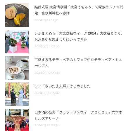
結婚式場 大宮清水園「大宮うちゅう」で家族ランチ☆武
蔵一宮氷川神社へ参拝
2024.09.14 11:32
レポまとめ☆「大宮盆栽ウィーク 2024」大盆栽まつり、
おおみや盆栽まつりにいってきた
2024.05.14 07:46
可愛すぎるテディベアのカフェ♡伊豆テディベア・ミュ
ージアム
2024.03.30 09:44
note「さいたま夫婦」はじめました
2024.03.30 09:42
日本酒の祭典「クラフトサケウィーク２０２３」六本木
ヒルズアリーナ
2024.03.12 08:38