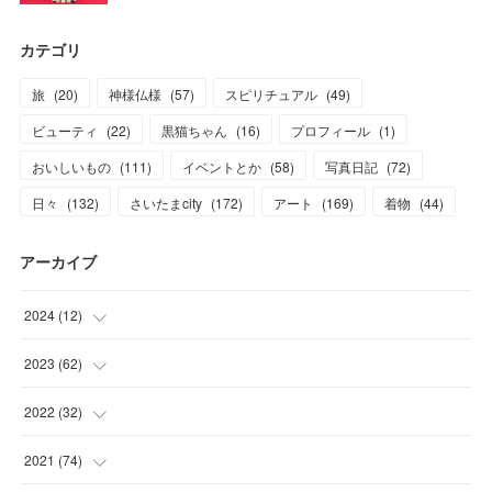
カテゴリ
旅
(
20
)
神様仏様
(
57
)
スピリチュアル
(
49
)
ビューティ
(
22
)
黒猫ちゃん
(
16
)
プロフィール
(
1
)
おいしいもの
(
111
)
イベントとか
(
58
)
写真日記
(
72
)
日々
(
132
)
さいたまcity
(
172
)
アート
(
169
)
着物
(
44
)
アーカイブ
2024
(
12
)
(
1
)
2023
(
62
)
(
1
)
(
11
)
2022
(
32
)
(
3
)
(
3
)
(
1
)
2021
(
74
)