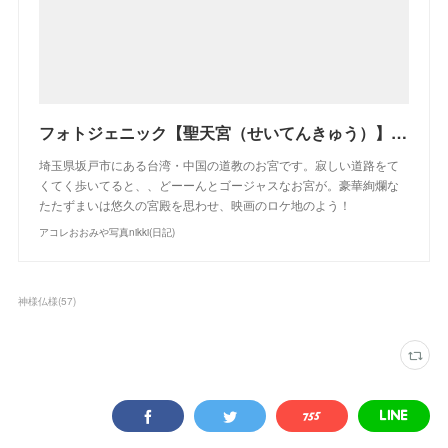
フォトジェニック【聖天宮（せいてんきゅう）】坂戸にある本場台湾のお宮 | アコレおおみや写真nikki(日記)
埼玉県坂戸市にある台湾・中国の道教のお宮です。寂しい道路をて
くてく歩いてると、、どーーんとゴージャスなお宮が。豪華絢爛な
たたずまいは悠久の宮殿を思わせ、映画のロケ地のよう！
アコレおおみや写真nikki(日記)
神様仏様
(
57
)