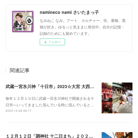
namineco nami さいたまっ子
なみねこ なみ。アート、カルチャー、街、着物、黒
猫が好き。ゆるっと気ままに発信中。自分の記憶・
記録のためにも留めています。
フォロー
関連記事
武蔵一宮氷川神「十日市」2023☆大宮 大西屋酒店で甘酒
毎年１２月１０日に武蔵一宮氷川神社で開催される十
日市へいってきました混んでいる時に混んでいると…
2023.12.28 08:17
１２月１２日「調神社 十二日まち」２０２３ 浦和