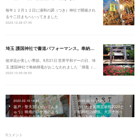
毎年１２月１２日に浦和の調（つき）神社で開催され
る十二日まちへいってきました
2023.12.28 07:45
埼玉 護国神社で書道パフォーマンス。奉納揮毫
彼岸花が美しい季節。9月21日 世界平和デーの日、埼
玉 護国神社で奉納揮毫がおこなわれました「揮毫（…
2023.10.09 06:50
2020.02.15 14:47
2020.02.10 08:26
坂戸・聖天宮（せいてんき
さいたま国際芸術祭2020と
ゅう）映画のロケ地のよう
伯爵邸の関係。大宮ナポリ
煌びやかな台湾のお宮
タンを食しながら
0
コメント