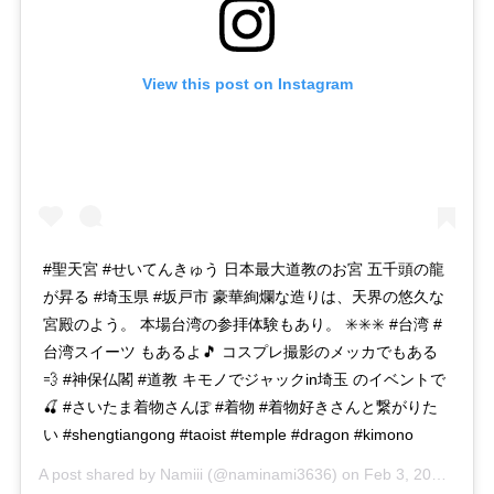
View this post on Instagram
#聖天宮 #せいてんきゅう 日本最大道教のお宮 五千頭の龍
が昇る #埼玉県 #坂戸市 豪華絢爛な造りは、天界の悠久な
宮殿のよう。 本場台湾の参拝体験もあり。 ✳️✳️✳️ #台湾 #
台湾スイーツ もあるよ🎵 コスプレ撮影のメッカでもある
💨 #神保仏閣 #道教 キモノでジャックin埼玉 のイベントで
🍒 #さいたま着物さんぽ #着物 #着物好きさんと繋がりた
い #shengtiangong #taoist #temple #dragon #kimono
A post shared by
Namiii
(@naminami3636) on
Feb 3, 2020 at 2:56am PST