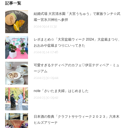
記事一覧
結婚式場 大宮清水園「大宮うちゅう」で家族ランチ☆武
蔵一宮氷川神社へ参拝
2024.09.14 11:32
レポまとめ☆「大宮盆栽ウィーク 2024」大盆栽まつり、
おおみや盆栽まつりにいってきた
2024.05.14 07:46
可愛すぎるテディベアのカフェ♡伊豆テディベア・ミュ
ージアム
2024.03.30 09:44
note「さいたま夫婦」はじめました
2024.03.30 09:42
日本酒の祭典「クラフトサケウィーク２０２３」六本木
ヒルズアリーナ