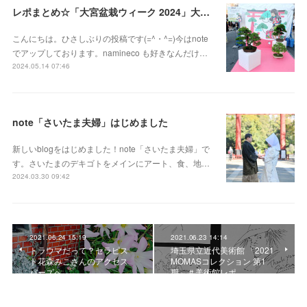
レポまとめ☆「大宮盆栽ウィーク 2024」大盆栽まつり、おおみや盆栽まつりにいってきた
こんにちは。ひさしぶりの投稿です(=^・^=)今はnote
でアップしております。namineco も好きなんだけ…
2024.05.14 07:46
note「さいたま夫婦」はじめました
新しいblogをはじめました！note「さいたま夫婦」で
す。さいたまのデキゴトをメインにアート、食、地…
2024.03.30 09:42
2021.06.24 15:19
2021.06.23 14:14
トラウマだって？セラピス
埼玉県立近代美術館 「2021
ト花森みこさんのアクセス
MOMASコレクション 第1
バーズへ
期」＃美術館レポ