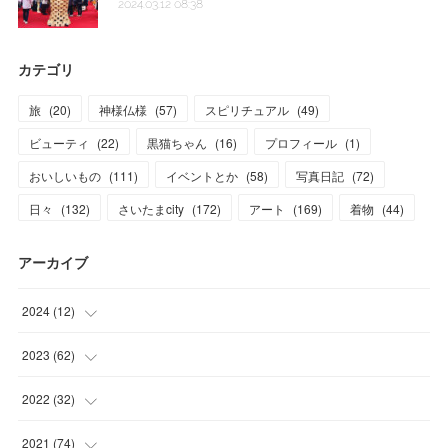
2024.03.12 08:38
カテゴリ
旅
(
20
)
神様仏様
(
57
)
スピリチュアル
(
49
)
ビューティ
(
22
)
黒猫ちゃん
(
16
)
プロフィール
(
1
)
おいしいもの
(
111
)
イベントとか
(
58
)
写真日記
(
72
)
日々
(
132
)
さいたまcity
(
172
)
アート
(
169
)
着物
(
44
)
アーカイブ
2024
(
12
)
(
1
)
2023
(
62
)
(
1
)
(
11
)
2022
(
32
)
(
3
)
(
3
)
(
1
)
2021
(
74
)