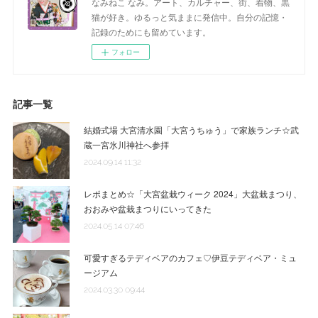
なみねこ なみ。アート、カルチャー、街、着物、黒
猫が好き。ゆるっと気ままに発信中。自分の記憶・
記録のためにも留めています。
フォロー
記事一覧
結婚式場 大宮清水園「大宮うちゅう」で家族ランチ☆武
蔵一宮氷川神社へ参拝
2024.09.14 11:32
レポまとめ☆「大宮盆栽ウィーク 2024」大盆栽まつり、
おおみや盆栽まつりにいってきた
2024.05.14 07:46
可愛すぎるテディベアのカフェ♡伊豆テディベア・ミュ
ージアム
2024.03.30 09:44