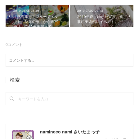
2019.07.05 04:30
2019.07.02 09:13
【熱海旅行】ブルーノ・タ
2019年夏、ゆかた宣言。食
ウト「熱海の家」から来宮
事に美術館にイベントに！
神社、OMA美術館まで
0
コメント
検索
namineco nami さいたまっ子