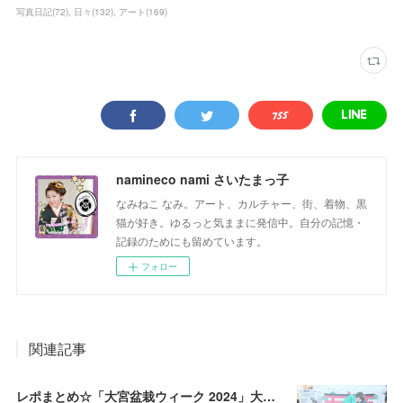
写真日記
(
72
)
日々
(
132
)
アート
(
169
)
namineco nami さいたまっ子
なみねこ なみ。アート、カルチャー、街、着物、黒
猫が好き。ゆるっと気ままに発信中。自分の記憶・
記録のためにも留めています。
フォロー
関連記事
レポまとめ☆「大宮盆栽ウィーク 2024」大盆栽まつり、おおみや盆栽まつりにいってきた