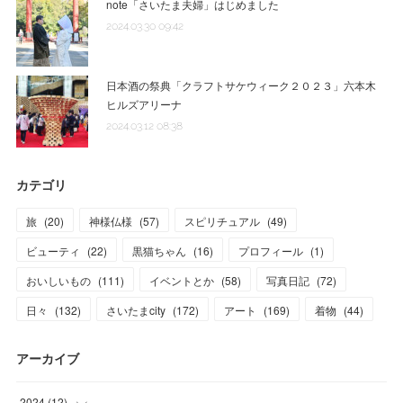
note「さいたま夫婦」はじめました
2024.03.30 09:42
日本酒の祭典「クラフトサケウィーク２０２３」六本木
ヒルズアリーナ
2024.03.12 08:38
カテゴリ
旅
(
20
)
神様仏様
(
57
)
スピリチュアル
(
49
)
ビューティ
(
22
)
黒猫ちゃん
(
16
)
プロフィール
(
1
)
おいしいもの
(
111
)
イベントとか
(
58
)
写真日記
(
72
)
日々
(
132
)
さいたまcity
(
172
)
アート
(
169
)
着物
(
44
)
アーカイブ
2024
(
12
)