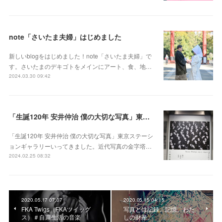
note「さいたま夫婦」はじめました
新しいblogをはじめました！note「さいたま夫婦」で
す。さいたまのデキゴトをメインにアート、食、地…
2024.03.30 09:42
「生誕120年 安井仲治 僕の大切な写真」東京ステーションギャラリー
「生誕120年 安井仲治 僕の大切な写真」東京ステーシ
ョンギャラリーいってきました。近代写真の金字塔…
2024.02.25 08:32
2020.05.17 07:07
2020.05.15 04:15
FKA Twigs（FKAツイッグ
写真とは記録、記憶。わた
ス）＃自粛生活の音楽
しの財産。