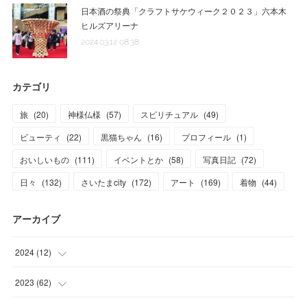
日本酒の祭典「クラフトサケウィーク２０２３」六本木
ヒルズアリーナ
2024.03.12 08:38
カテゴリ
旅
(
20
)
神様仏様
(
57
)
スピリチュアル
(
49
)
ビューティ
(
22
)
黒猫ちゃん
(
16
)
プロフィール
(
1
)
おいしいもの
(
111
)
イベントとか
(
58
)
写真日記
(
72
)
日々
(
132
)
さいたまcity
(
172
)
アート
(
169
)
着物
(
44
)
アーカイブ
2024
(
12
)
(
1
)
2023
(
62
)