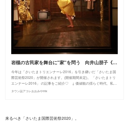
岩槻の古民家を舞台に"家"を問う 向井山朋子《HOME》さいたまトリエンナーレ2016
今年は「さいたまトリエンナーレ2016」を引き継いだ「さいたま国
際芸術祭2020」が開催されます。(開催期間未定)。 「さいたまトリ
エンナーレ2016」 の記事をご紹介♡ ↓ 価値観の揺らぐ時代、私…
タウン誌アコレおおみやmix
来るべき「さいたま国際芸術祭2020」。