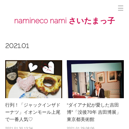
namineco nami さいたまっ子
2021
.
01
行列！「ジャックインザド
“ダイアナ妃が愛した吉田
ーナツ」イオンモール上尾
博"「没後70年 吉田博展」
で一番人気♡
東京都美術館
2021.01.30 13:34
2021.01.29 08:06