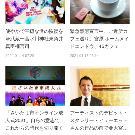
健やかで平穏な世の恢復を
緊急事態宣言中、ご近所カ
＠武蔵一宮氷川神社東角井
フェ巡り。宮原 ホームメイ
真臣権宮司
ドエンドウ、45カフェ
2021.01.14 07:29
2021.01.13 03:14
「さいたま市オンライン成
アーティストのデビット・
人式2021」自らの意志で、
スタンリー・ヒューエット
これからの時代を切り開く
さんの作品の前で＠大宮…