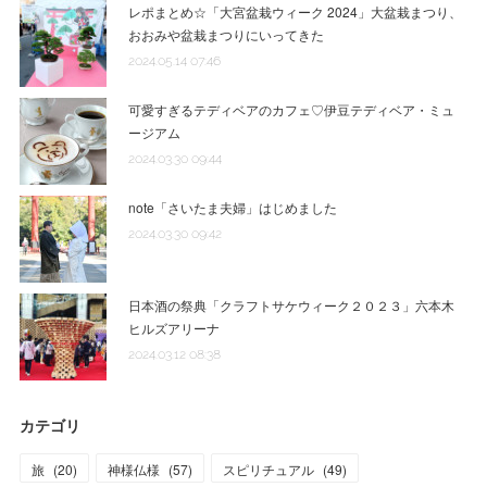
レポまとめ☆「大宮盆栽ウィーク 2024」大盆栽まつり、
おおみや盆栽まつりにいってきた
2024.05.14 07:46
可愛すぎるテディベアのカフェ♡伊豆テディベア・ミュ
ージアム
2024.03.30 09:44
note「さいたま夫婦」はじめました
2024.03.30 09:42
日本酒の祭典「クラフトサケウィーク２０２３」六本木
ヒルズアリーナ
2024.03.12 08:38
カテゴリ
旅
(
20
)
神様仏様
(
57
)
スピリチュアル
(
49
)