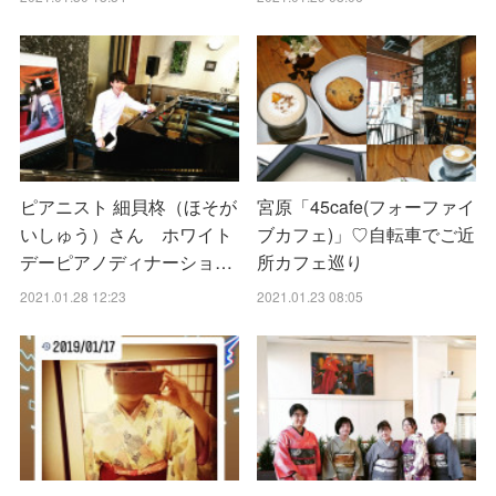
ピアニスト 細貝柊（ほそが
宮原「45cafe(フォーファイ
いしゅう）さん ホワイト
ブカフェ)」♡自転車でご近
デーピアノディナーショ…
所カフェ巡り
2021.01.28 12:23
2021.01.23 08:05