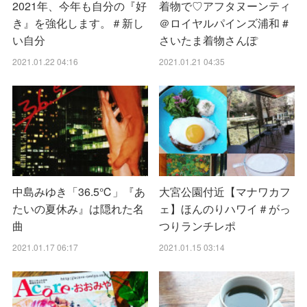
2021年、今年も自分の『好
着物で♡アフタヌーンティ
き』を強化します。＃新し
＠ロイヤルパインズ浦和 #
い自分
さいたま着物さんぽ
2021.01.22 04:16
2021.01.21 04:35
中島みゆき「36.5℃」『あ
大宮公園付近【マナワカフ
たいの夏休み』は隠れた名
ェ】ほんのりハワイ＃がっ
曲
つりランチレポ
2021.01.17 06:17
2021.01.15 03:14