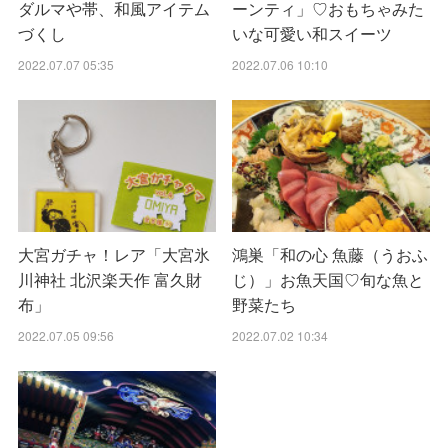
ダルマや帯、和風アイテム
ーンティ」♡おもちゃみた
づくし
いな可愛い和スイーツ
2022.07.07 05:35
2022.07.06 10:10
大宮ガチャ！レア「大宮氷
鴻巣「和の心 魚藤（うおふ
川神社 北沢楽天作 富久財
じ）」お魚天国♡旬な魚と
布」
野菜たち
2022.07.05 09:56
2022.07.02 10:34