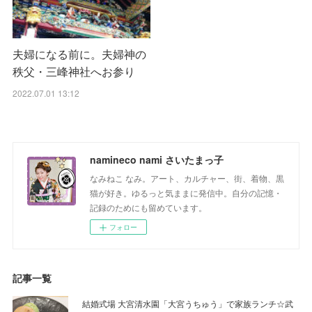
夫婦になる前に。夫婦神の
秩父・三峰神社へお参り
2022.07.01 13:12
namineco nami さいたまっ子
なみねこ なみ。アート、カルチャー、街、着物、黒
猫が好き。ゆるっと気ままに発信中。自分の記憶・
記録のためにも留めています。
フォロー
記事一覧
結婚式場 大宮清水園「大宮うちゅう」で家族ランチ☆武