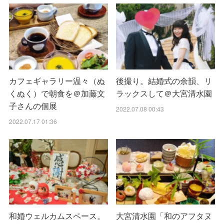
カフェギャラリー温々（ぬ
後撮り。結婚式の余韻、リ
くぬく）で朝食を＠加藤文
ラックスして＠大宮清水園
子さんの個展
2022.07.08 00:43
2022.07.17 01:36
和婚ウェルカムスペース。
大宮清水園「和のアフタヌ