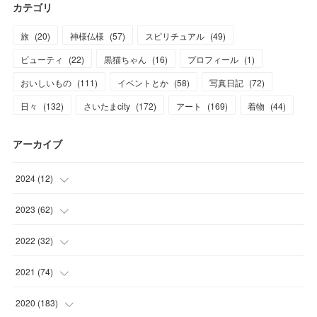
カテゴリ
旅
(
20
)
神様仏様
(
57
)
スピリチュアル
(
49
)
ビューティ
(
22
)
黒猫ちゃん
(
16
)
プロフィール
(
1
)
おいしいもの
(
111
)
イベントとか
(
58
)
写真日記
(
72
)
日々
(
132
)
さいたまcity
(
172
)
アート
(
169
)
着物
(
44
)
アーカイブ
2024
(
12
)
(
1
)
2023
(
62
)
(
1
)
(
11
)
2022
(
32
)
(
3
)
(
3
)
(
1
)
2021
(
74
)
(
3
)
(
7
)
(
3
)
(
17
)
2020
(
183
)