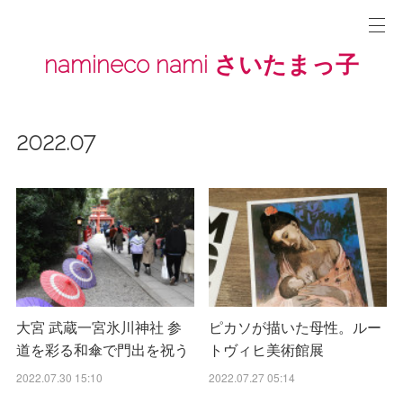
namineco nami さいたまっ子
2022
.
07
大宮 武蔵一宮氷川神社 参
ピカソが描いた母性。ルー
道を彩る和傘で門出を祝う
トヴィヒ美術館展
2022.07.30 15:10
2022.07.27 05:14