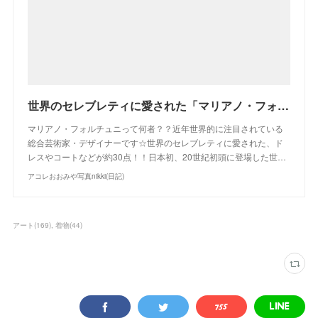
世界のセレブレティに愛された「マリアノ・フォルチュニ 織りなすデザイン展」＠三菱一号館美術館 | アコレおおみや写真nikki(日記)
マリアノ・フォルチュニって何者？？近年世界的に注目されている
総合芸術家・デザイナーです☆世界のセレブレティに愛された、ド
レスやコートなどが約30点！！日本初、20世紀初頭に登場した世…
アコレおおみや写真nikki(日記)
アート
(
169
)
着物
(
44
)