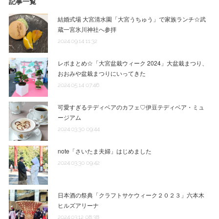
記事一覧
結婚式場 大宮清水園「大宮うちゅう」で家族ランチ☆武
蔵一宮氷川神社へ参拝
2024.09.14 11:32
レポまとめ☆「大宮盆栽ウィーク 2024」大盆栽まつり、
おおみや盆栽まつりにいってきた
2024.05.14 07:46
可愛すぎるテディベアのカフェ♡伊豆テディベア・ミュ
ージアム
2024.03.30 09:44
note「さいたま夫婦」はじめました
2024.03.30 09:42
日本酒の祭典「クラフトサケウィーク２０２３」六本木
ヒルズアリーナ
2024.03.12 08:38