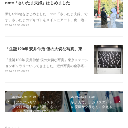
note「さいたま夫婦」はじめました
新しいblogをはじめました！note「さいたま夫婦」で
す。さいたまのデキゴトをメインにアート、食、地…
2024.03.30 09:42
「生誕120年 安井仲治 僕の大切な写真」東京ステーションギャラリー
「生誕120年 安井仲治 僕の大切な写真」東京ステーシ
ョンギャラリーいってきました。近代写真の金字塔…
2024.02.25 08:32
2019.09.04 14:30
2019.08.31 15:28
【アジアンリゾートレスト
駅ナカで、ポカリスエット
ラン味市場】＠大和田 さ
の安藤サクラさんに会える
いたまの美味なアジアン…
0
コメント