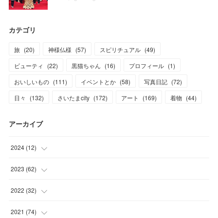
カテゴリ
旅
(
20
)
神様仏様
(
57
)
スピリチュアル
(
49
)
ビューティ
(
22
)
黒猫ちゃん
(
16
)
プロフィール
(
1
)
おいしいもの
(
111
)
イベントとか
(
58
)
写真日記
(
72
)
日々
(
132
)
さいたまcity
(
172
)
アート
(
169
)
着物
(
44
)
アーカイブ
2024
(
12
)
(
1
)
2023
(
62
)
(
1
)
(
11
)
2022
(
32
)
(
3
)
(
3
)
(
1
)
2021
(
74
)