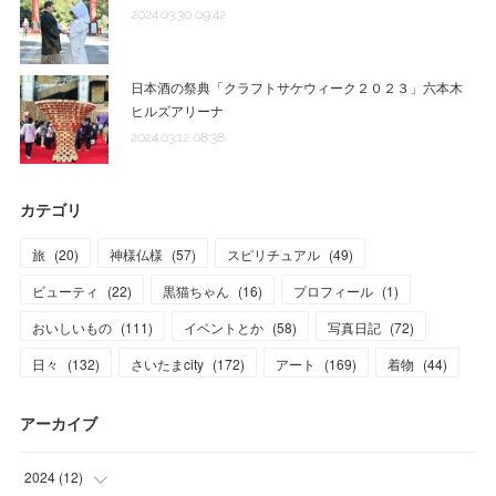
2024.03.30 09:42
日本酒の祭典「クラフトサケウィーク２０２３」六本木
ヒルズアリーナ
2024.03.12 08:38
カテゴリ
旅
(
20
)
神様仏様
(
57
)
スピリチュアル
(
49
)
ビューティ
(
22
)
黒猫ちゃん
(
16
)
プロフィール
(
1
)
おいしいもの
(
111
)
イベントとか
(
58
)
写真日記
(
72
)
日々
(
132
)
さいたまcity
(
172
)
アート
(
169
)
着物
(
44
)
アーカイブ
2024
(
12
)