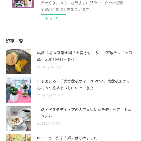
猫が好き。ゆるっと気ままに発信中。自分の記憶・
記録のためにも留めています。
フォロー
記事一覧
結婚式場 大宮清水園「大宮うちゅう」で家族ランチ☆武
蔵一宮氷川神社へ参拝
2024.09.14 11:32
レポまとめ☆「大宮盆栽ウィーク 2024」大盆栽まつり、
おおみや盆栽まつりにいってきた
2024.05.14 07:46
可愛すぎるテディベアのカフェ♡伊豆テディベア・ミュ
ージアム
2024.03.30 09:44
note「さいたま夫婦」はじめました