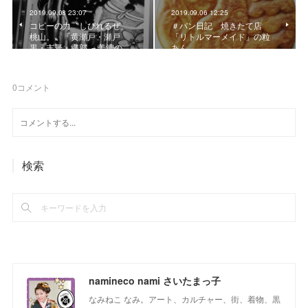
2019.09.08 23:07
2019.09.06 12:25
コピーの力〝しびれるぜ、
＃パン日記 焼きたて店
桃山。〟「黄瀬戸・瀬戸
「リトルマーメイド」の粒
黒・志野・織部 －美濃の…
あん
0
コメント
検索
namineco nami さいたまっ子
なみねこ なみ。アート、カルチャー、街、着物、黒