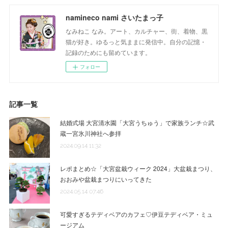
namineco nami さいたまっ子
なみねこ なみ。アート、カルチャー、街、着物、黒
猫が好き。ゆるっと気ままに発信中。自分の記憶・
記録のためにも留めています。
フォロー
記事一覧
結婚式場 大宮清水園「大宮うちゅう」で家族ランチ☆武
蔵一宮氷川神社へ参拝
2024.09.14 11:32
レポまとめ☆「大宮盆栽ウィーク 2024」大盆栽まつり、
おおみや盆栽まつりにいってきた
2024.05.14 07:46
可愛すぎるテディベアのカフェ♡伊豆テディベア・ミュ
ージアム