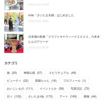
2024.03.30 09:44
note「さいたま夫婦」はじめました
2024.03.30 09:42
日本酒の祭典「クラフトサケウィーク２０２３」六本木
ヒルズアリーナ
2024.03.12 08:38
カテゴリ
旅
(
20
)
神様仏様
(
57
)
スピリチュアル
(
49
)
ビューティ
(
22
)
黒猫ちゃん
(
16
)
プロフィール
(
1
)
おいしいもの
(
111
)
イベントとか
(
58
)
写真日記
(
72
)
日々
(
132
)
さいたまcity
(
172
)
アート
(
169
)
着物
(
44
)