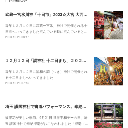
武蔵一宮氷川神「十日市」2023☆大宮 大西屋酒店で甘酒
毎年１２月１０日に武蔵一宮氷川神社で開催される十
日市へいってきました混んでいる時に混んでいると…
2023.12.28 08:17
１２月１２日「調神社 十二日まち」２０２３ 浦和
毎年１２月１２日に浦和の調（つき）神社で開催され
る十二日まちへいってきました
2023.12.28 07:45
埼玉 護国神社で書道パフォーマンス。奉納揮毫
彼岸花が美しい季節。9月21日 世界平和デーの日、埼
玉 護国神社で奉納揮毫がおこなわれました「揮毫（…