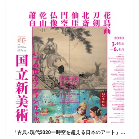
「古典×現代2020ー時空を超える日本のアート」国立新美術館 | Acoreおおみや