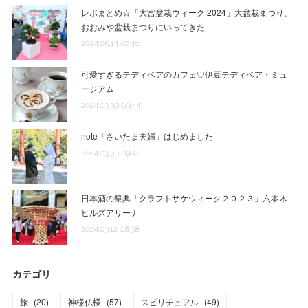
レポまとめ☆「大宮盆栽ウィーク 2024」大盆栽まつり、
おおみや盆栽まつりにいってきた
2024.05.14 07:46
可愛すぎるテディベアのカフェ♡伊豆テディベア・ミュ
ージアム
2024.03.30 09:44
note「さいたま夫婦」はじめました
2024.03.30 09:42
日本酒の祭典「クラフトサケウィーク２０２３」六本木
ヒルズアリーナ
2024.03.12 08:38
カテゴリ
旅
(
20
)
神様仏様
(
57
)
スピリチュアル
(
49
)