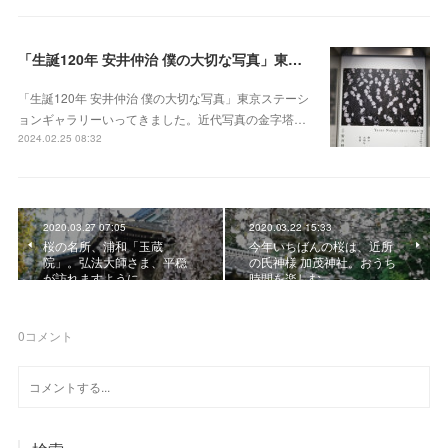
「生誕120年 安井仲治 僕の大切な写真」東京ステーションギャラリー
「生誕120年 安井仲治 僕の大切な写真」東京ステーシ
ョンギャラリーいってきました。近代写真の金字塔…
2024.02.25 08:32
2020.03.27 07:05
2020.03.22 15:33
桜の名所、浦和「玉蔵
今年いちばんの桜は、近所
院」。弘法大師さま、平穏
の氏神様 加茂神社。おうち
が訪れますように
時間を楽しむ
0
コメント