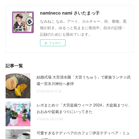
namineco nami さいたまっ子
なみねこ なみ。アート、カルチャー、街、着物、黒
猫が好き。ゆるっと気ままに発信中。自分の記憶・
記録のためにも留めています。
フォロー
記事一覧
結婚式場 大宮清水園「大宮うちゅう」で家族ランチ☆武
蔵一宮氷川神社へ参拝
2024.09.14 11:32
レポまとめ☆「大宮盆栽ウィーク 2024」大盆栽まつり、
おおみや盆栽まつりにいってきた
2024.05.14 07:46
可愛すぎるテディベアのカフェ♡伊豆テディベア・ミュ