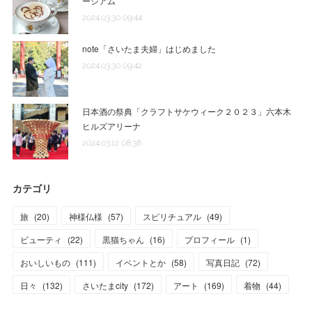
ージアム
2024.03.30 09:44
note「さいたま夫婦」はじめました
2024.03.30 09:42
日本酒の祭典「クラフトサケウィーク２０２３」六本木
ヒルズアリーナ
2024.03.12 08:38
カテゴリ
旅
(
20
)
神様仏様
(
57
)
スピリチュアル
(
49
)
ビューティ
(
22
)
黒猫ちゃん
(
16
)
プロフィール
(
1
)
おいしいもの
(
111
)
イベントとか
(
58
)
写真日記
(
72
)
日々
(
132
)
さいたまcity
(
172
)
アート
(
169
)
着物
(
44
)