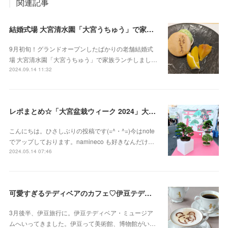
関連記事
結婚式場 大宮清水園「大宮うちゅう」で家族ランチ☆武蔵一宮氷川神社へ参拝
9月初旬！グランドオープンしたばかりの老舗結婚式
場 大宮清水園「大宮うちゅう」で家族ランチしまし…
2024.09.14 11:32
レポまとめ☆「大宮盆栽ウィーク 2024」大盆栽まつり、おおみや盆栽まつりにいってきた
こんにちは。ひさしぶりの投稿です(=^・^=)今はnote
でアップしております。namineco も好きなんだけ…
2024.05.14 07:46
可愛すぎるテディベアのカフェ♡伊豆テディベア・ミュージアム
3月後半、伊豆旅行に。伊豆テディベア・ミュージア
ムへいってきました。伊豆って美術館、博物館がい…