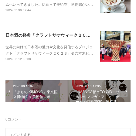
ムへいってきました。伊豆って美術館、博物館がい…
2024.03.30 09:44
日本酒の祭典「クラフトサケウィーク２０２３」六本木ヒルズアリーナ
世界に向けて日本酒の魅力や文化を発信するプロジェ
クト「クラフトサケウィーク２０２３」＠六本木ヒ…
2024.03.12 08:38
2020.08.17 07:07
2020.08.13 11:35
「きもの KIMONO」東京国
「MANGA都市TOKYOニッ
立博物館 ＃美術館レポ
ポンのマンガ・アニメ・ゲ
ーム・特撮2020」国立新…
0
コメント