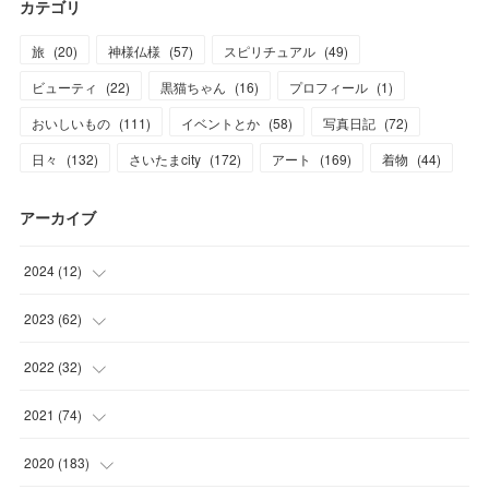
カテゴリ
旅
(
20
)
神様仏様
(
57
)
スピリチュアル
(
49
)
ビューティ
(
22
)
黒猫ちゃん
(
16
)
プロフィール
(
1
)
おいしいもの
(
111
)
イベントとか
(
58
)
写真日記
(
72
)
日々
(
132
)
さいたまcity
(
172
)
アート
(
169
)
着物
(
44
)
アーカイブ
2024
(
12
)
(
1
)
2023
(
62
)
(
1
)
(
11
)
2022
(
32
)
(
3
)
(
3
)
(
1
)
2021
(
74
)
(
3
)
(
7
)
(
3
)
(
17
)
2020
(
183
)