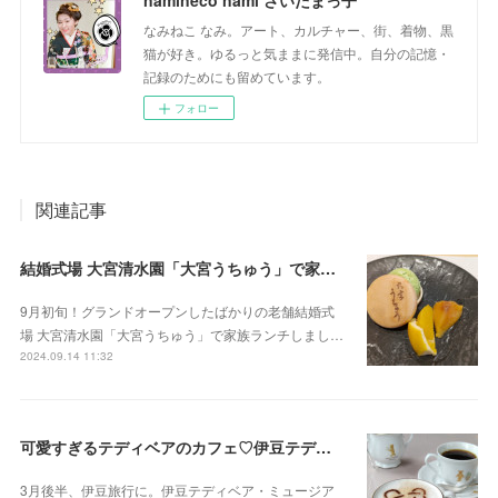
namineco nami さいたまっ子
なみねこ なみ。アート、カルチャー、街、着物、黒
猫が好き。ゆるっと気ままに発信中。自分の記憶・
記録のためにも留めています。
フォロー
関連記事
結婚式場 大宮清水園「大宮うちゅう」で家族ランチ☆武蔵一宮氷川神社へ参拝
9月初旬！グランドオープンしたばかりの老舗結婚式
場 大宮清水園「大宮うちゅう」で家族ランチしまし…
2024.09.14 11:32
可愛すぎるテディベアのカフェ♡伊豆テディベア・ミュージアム
3月後半、伊豆旅行に。伊豆テディベア・ミュージア