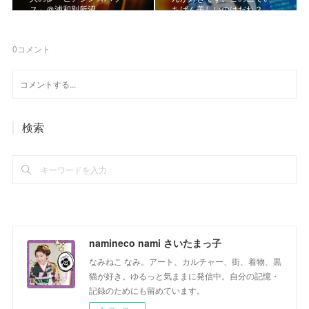
ス」＠浦和別所沼
ちばん美しいのはだれ？
0
コメント
検索
namineco nami さいたまっ子
なみねこ なみ。アート、カルチャー、街、着物、黒
猫が好き。ゆるっと気ままに発信中。自分の記憶・
記録のためにも留めています。