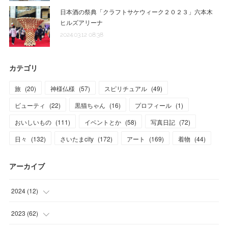
日本酒の祭典「クラフトサケウィーク２０２３」六本木
ヒルズアリーナ
2024.03.12 08:38
カテゴリ
旅
(
20
)
神様仏様
(
57
)
スピリチュアル
(
49
)
ビューティ
(
22
)
黒猫ちゃん
(
16
)
プロフィール
(
1
)
おいしいもの
(
111
)
イベントとか
(
58
)
写真日記
(
72
)
日々
(
132
)
さいたまcity
(
172
)
アート
(
169
)
着物
(
44
)
アーカイブ
2024
(
12
)
(
1
)
2023
(
62
)