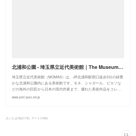
北浦和公園 - 埼玉県立近代美術館｜The Museum of Modern Art, Saitama
埼玉県立近代美術館（MOMAS）は、JR北浦和駅西口徒歩3分の緑豊
かな北浦和公園内にある美術館です。モネ、シャガール、ピカソな
どの海外の巨匠から日本の現代作家まで、優れた美術作品をコレ…
www.pref.spec.ed.jp
さいたまcity
(
172
)
アート
(
169
)