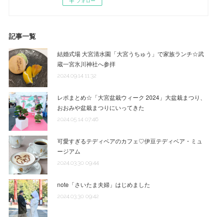
フォロー
記事一覧
結婚式場 大宮清水園「大宮うちゅう」で家族ランチ☆武
蔵一宮氷川神社へ参拝
2024.09.14 11:32
レポまとめ☆「大宮盆栽ウィーク 2024」大盆栽まつり、
おおみや盆栽まつりにいってきた
2024.05.14 07:46
可愛すぎるテディベアのカフェ♡伊豆テディベア・ミュ
ージアム
2024.03.30 09:44
note「さいたま夫婦」はじめました
2024.03.30 09:42