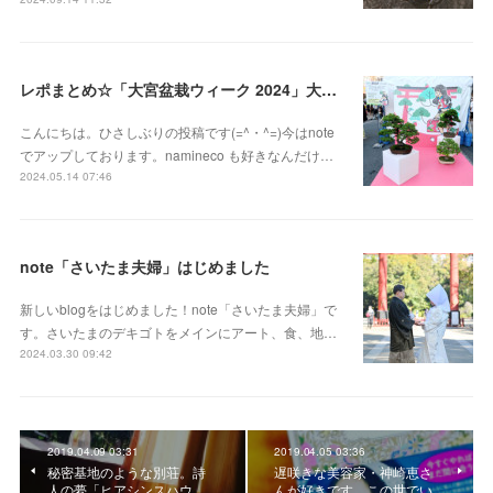
レポまとめ☆「大宮盆栽ウィーク 2024」大盆栽まつり、おおみや盆栽まつりにいってきた
こんにちは。ひさしぶりの投稿です(=^・^=)今はnote
でアップしております。namineco も好きなんだけ…
2024.05.14 07:46
note「さいたま夫婦」はじめました
新しいblogをはじめました！note「さいたま夫婦」で
す。さいたまのデキゴトをメインにアート、食、地…
2024.03.30 09:42
2019.04.09 03:31
2019.04.05 03:36
秘密基地のような別荘。詩
遅咲きな美容家・神崎恵さ
人の夢「ヒアシンスハウ
んが好きです。この世でい