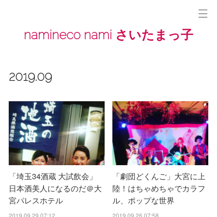
namineco nami さいたまっ子
2019
.
09
「埼玉34酒蔵 大試飲会」
「劇団どくんご」大宮に上
日本酒美人になるのだ＠大
陸！はちゃめちゃでカラフ
宮パレスホテル
ル、ポップな世界
2019.09.29 07:12
2019.09.26 07:58