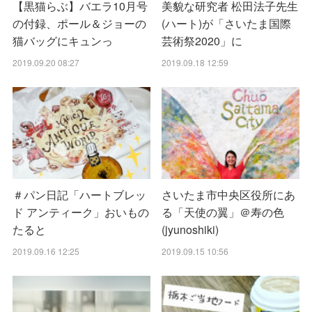
【黒猫らぶ】バエラ10月号
美貌な研究者 松田法子先生
の付録、ポール＆ジョーの
(ハート)が「さいたま国際
猫バッグにキュンっ
芸術祭2020」に
2019.09.20 08:27
2019.09.18 12:59
＃パン日記「ハートブレッ
さいたま市中央区役所にあ
ド アンティーク」おいもの
る「天使の翼」＠寿の色
たると
(jyunoshiki)
2019.09.16 12:25
2019.09.15 10:56