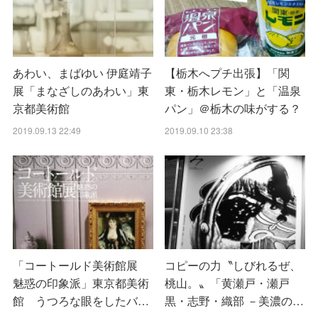
あわい、まばゆい 伊庭靖子
【栃木へプチ出張】「関
展「まなざしのあわい」東
東・栃木レモン」と「温泉
京都美術館
パン」＠栃木の味がする？
2019.09.13 22:49
2019.09.10 23:38
「コートールド美術館展
コピーの力〝しびれるぜ、
魅惑の印象派」東京都美術
桃山。〟「黄瀬戸・瀬戸
館 うつろな眼をしたバ…
黒・志野・織部 －美濃の…