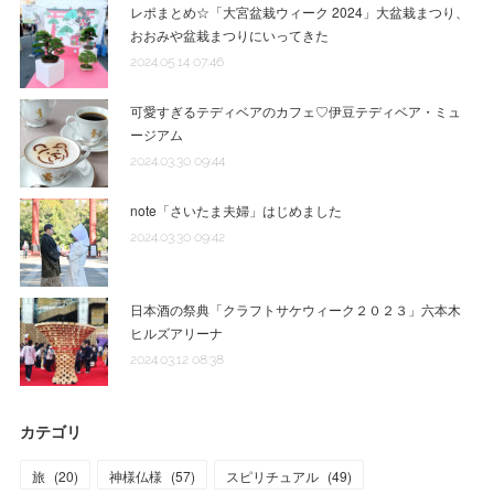
レポまとめ☆「大宮盆栽ウィーク 2024」大盆栽まつり、
おおみや盆栽まつりにいってきた
2024.05.14 07:46
可愛すぎるテディベアのカフェ♡伊豆テディベア・ミュ
ージアム
2024.03.30 09:44
note「さいたま夫婦」はじめました
2024.03.30 09:42
日本酒の祭典「クラフトサケウィーク２０２３」六本木
ヒルズアリーナ
2024.03.12 08:38
カテゴリ
旅
(
20
)
神様仏様
(
57
)
スピリチュアル
(
49
)